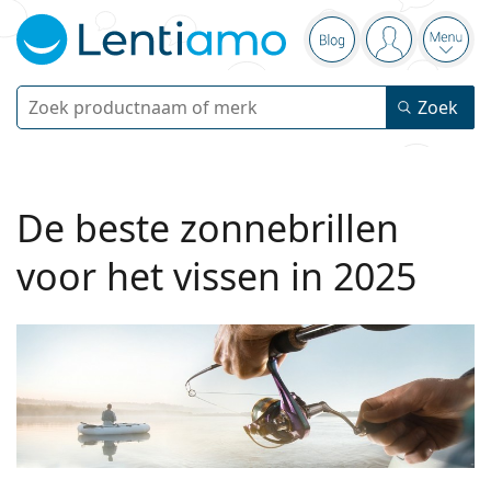
Navigatie
Blog
Je bent inge
Open
Zoek
Zoek
Bestaande klant?
Navigatie menu
Contactlenzen
De beste zonnebrillen
Soort lens
Lenzenvloeistoffen
voor het vissen in 2025
Type lens
Daglenzen
Op type
Brillen
Merk
Sferische en asferische
Weeklenzen
Op inhoud
Multifunctioneel
Accessoires
Acuvue
Torische voor astigmatisme
Tweeweeklenzen
Op type
Speciale aanbiedingen
Vrouwen
Mannen
Kinderen
Zonnebrillen
Voordeel
50 - 120 ml
Peroxide
Inspiratie & tips
Lenzenvloeistoffen
Biofinity
Multifocale voor presbyopie
Maandlenzen
Type bril
Nieuwe modellen
Duopacks
225 - 500 ml
Geen conservering
Op type
Speciale aanbiedingen
Vrouwen
Mannen
Kinderen
Alle Lenzen
Hoe bestel je lenzen online?
Computerbrillen
Oogdruppels
Dailies
Silicone hydrogel lenzen
Merk
3-maandelijkse lenzen
Brillen
Limited edition
3-packs