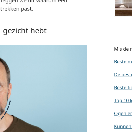
n leggen we uit waarom een
trekken past.
l gezicht hebt
Mis de m
Beste m
De best
Beste fi
Top 10 l
Ogen en 
Kunnen 