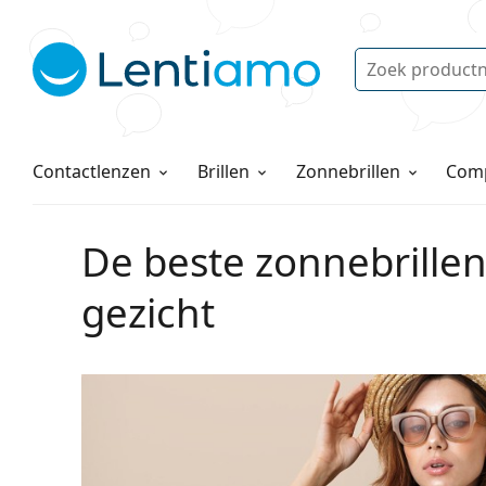
Zoek
Bestaande klant?
Navigatie menu
Lenzenvloeistoffen
Hoe bestellen
Contactlenzen
Brillen
Zonnebrillen
Comp
De beste zonnebrillen
gezicht