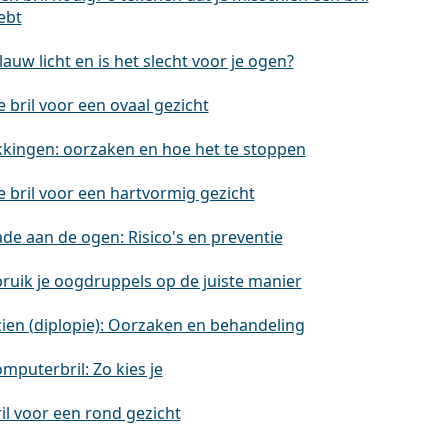
ebt
lauw licht en is het slecht voor je ogen?
 bril voor een ovaal gezicht
kingen: oorzaken en hoe het te stoppen
e bril voor een hartvormig gezicht
de aan de ogen: Risico's en preventie
ruik je oogdruppels op de juiste manier
ien (diplopie): Oorzaken en behandeling
mputerbril: Zo kies je
il voor een rond gezicht