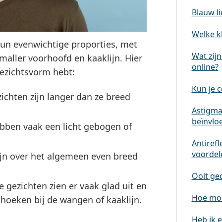
Blauw li
Welke kl
un evenwichtige proporties, met
Wat zijn
aller voorhoofd en kaaklijn. Hier
online?
gezichtsvorm hebt:
Kun je 
ichten zijn langer dan ze breed
Astigmat
beïnvlo
ebben vaak een licht gebogen of
Antirefl
voordele
zijn over het algemeen even breed
Ooit ge
e gezichten zien er vaak glad uit en
Hoe moe
oeken bij de wangen of kaaklijn.
Heb ik e