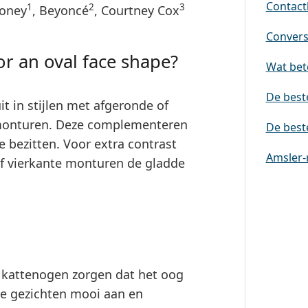
Contactl
1
2
3
ooney
, Beyoncé
, Courtney Cox
Conversi
or an oval face shape?
Wat bete
De best
t in stijlen met afgeronde of
monturen. Deze
complementeren
De best
e bezitten. Voor extra
contrast
Amsler-
f vierkante monturen de gladde
 kattenogen zorgen dat het oog
ale gezichten mooi aan en