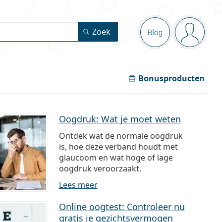
Navigatie
Zoek
Blog
Je bent 
Bonusproducten
Oogdruk: Wat je moet weten
Ontdek wat de normale oogdruk
is, hoe deze verband houdt met
glaucoom en wat hoge of lage
oogdruk veroorzaakt.
Lees meer
Online oogtest: Controleer nu
gratis je gezichtsvermogen