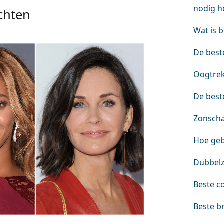
nodig h
chten
Wat is b
De beste
Oogtrek
De best
Zonscha
Hoe geb
Dubbelz
Beste co
Beste br