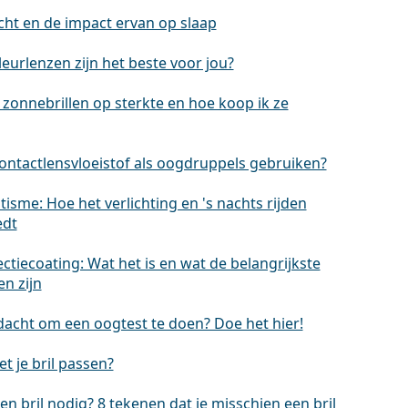
cht en de impact ervan op slaap
eurlenzen zijn het beste voor jou?
 zonnebrillen op sterkte en hoe koop ik ze
contactlensvloeistof als oogdruppels gebruiken?
isme: Hoe het verlichting en 's nachts rijden
edt
ectiecoating: Wat het is en wat de belangrijkste
n zijn
dacht om een oogtest te doen? Doe het hier!
t je bril passen?
en bril nodig? 8 tekenen dat je misschien een bril