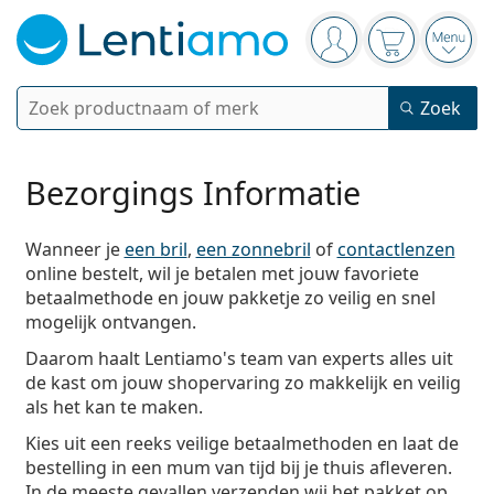
Navigatie
Je bent ingelogd
Jouw winkel
Open
Zoek
Zoek
Bestaande klant?
Navigatie menu
Contactlenzen
Bezorgings Informatie
Soort lens
Wanneer je
een bril
,
een zonnebril
of
contactlenzen
Lenzenvloeistoffen
online bestelt, wil je betalen met jouw favoriete
Type lens
Daglenzen
betaalmethode en jouw pakketje zo veilig en snel
Op type
Brillen
mogelijk ontvangen.
Merk
Sferische en asferische
Weeklenzen
Op inhoud
Multifunctioneel
Daarom haalt Lentiamo's team van experts alles uit
Accessoires
Acuvue
Torische voor astigmatisme
Tweeweeklenzen
Op type
Speciale aanbiedingen
Vrouwen
Mannen
Kinderen
de kast om jouw shopervaring zo makkelijk en veilig
Zonnebrillen
Voordeel
50 - 120 ml
Peroxide
als het kan te maken.
Inspiratie & tips
Lenzenvloeistoffen
Biofinity
Multifocale voor presbyopie
Maandlenzen
Type bril
Nieuwe modellen
Kies uit een reeks veilige betaalmethoden en laat de
Duopacks
225 - 500 ml
Geen conservering
Op type
Speciale aanbiedingen
Vrouwen
Mannen
Kinderen
Alle Lenzen
Hoe bestel je lenzen online?
Computerbrillen
Oogdruppels
Dailies
bestelling in een mum van tijd bij je thuis afleveren.
Silicone hydrogel lenzen
Merk
3-maandelijkse lenzen
Brillen
Limited edition
3-packs
In de meeste gevallen verzenden wij het pakket op