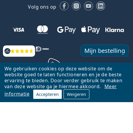
Facebook
Instagram
YouTube
LinkedIn
Volg ons op
Mijn bestelling
Beoordelingen
We gebruiken cookies op deze website om de
website goed te laten functioneren en je de beste
ervaring te bieden. Door verder gebruik te maken
Terug naar de homepagina
Ga omhoog
van deze website ga je hiermee akkoord.
Meer
informatie
Accepteren
Weigeren
Lentiamo.nl is eigendom van en wordt beheerd door Lentiamo s.r.o.,
Tsjechië
Hier al 18 jaar voor jou.