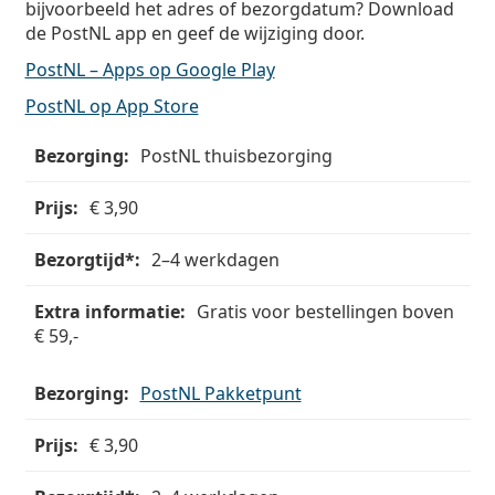
bijvoorbeeld het adres of bezorgdatum? Download
Persol
de PostNL app en geef de wijziging door.
Prada
PostNL – Apps op Google Play
Alle merken
PostNL op App Store
Bezorging
PostNL thuisbezorging
Prijs
€ 3,90
Bezorgtijd*
2–4 werkdagen
Extra
Gratis voor bestellingen boven
informatie
€ 59,-
PostNL Pakketpunt
€ 3,90