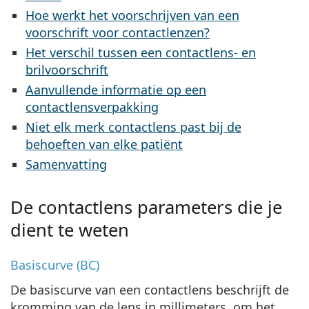
Persol
Hoe werkt het voorschrijven van een
voorschrift voor contactlenzen?
Prada
Het verschil tussen een contactlens- en
Alle merken
brilvoorschrift
Aanvullende informatie op een
contactlensverpakking
Niet elk merk contactlens past bij de
behoeften van elke patiënt
Samenvatting
De contactlens parameters die je
dient te weten
Basiscurve (BC)
De basiscurve van een contactlens beschrijft de
kromming van de lens in millimeters, om het