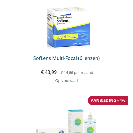
SofLens Multi-Focal (6 lenzen)
€ 43,99
€ 14,66
per maand
op voorraad
AANBIEDING −4%