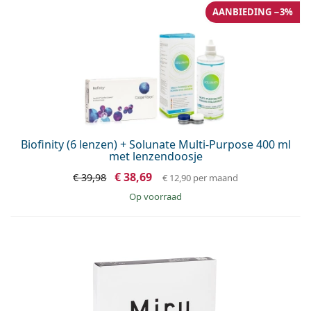
AANBIEDING −3%
Biofinity (6 lenzen) + Solunate Multi-Purpose 400 ml
met lenzendoosje
€ 38,69
€ 39,98
€ 12,90
per maand
op voorraad