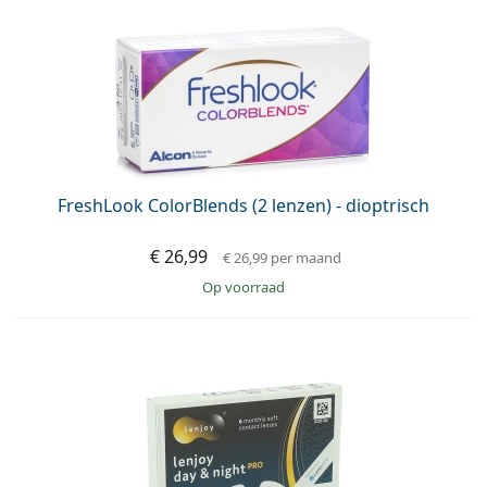
Persol
Prada
Alle merken
FreshLook ColorBlends (2 lenzen) - dioptrisch
€ 26,99
€ 26,99
per maand
op voorraad