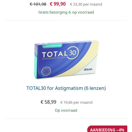
€ 99,90
€ 101,98
€ 33,30
per maand
Gratis bezorging
&
op voorraad
TOTAL30 for Astigmatism (6 lenzen)
€ 58,99
€ 19,66
per maand
op voorraad
AANBIEDING −4%