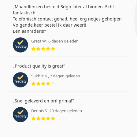
kunnen de nieuwe Air Optix Plus Hydraglyde for
Astigmatism lenzen gaan gebruiken zonder een nieuw
Maandlenzen besteld 3dgn later al binnen. Echt
fantastisch
voorschrift.
Telefonisch contact gehad, heel erg netjes geholpen
Klanten die deze lenzen kochten, kochten ook
Vantio
Volgende keer bestel ik daar weer!!
Multi-Purpose 360 ml met lenzendoosje
.
Een aanrader!!!
Het is een medisch hulpmiddel. Lees de instructies
Greta W., 6 dagen geleden
Beoordeling 5 van 5
voor gebruik.
Product quality is great
Sukhjit K., 7 dagen geleden
Beoordeling 4 van 5
Snel geleverd en bril prima!
Dennis S., 19 dagen geleden
Beoordeling 5 van 5