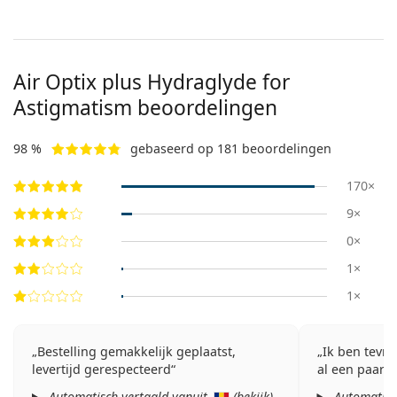
Air Optix plus Hydraglyde for
Astigmatism beoordelingen
98 %
gebaseerd op 181 beoordelingen
170×
9×
0×
1×
1×
Bestelling gemakkelijk geplaatst,
Ik ben tevre
levertijd gerespecteerd
al een paar ja
Automatisch vertaald vanuit
(
bekijk
)
Automatisc