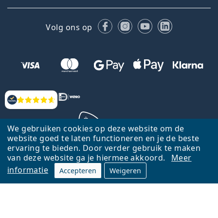
Facebook
Instagram
YouTube
LinkedIn
Volg ons op
Beoordelingen
We gebruiken cookies op deze website om de
website goed te laten functioneren en je de beste
ervaring te bieden. Door verder gebruik te maken
Terug naar de homepagina
Ga omhoog
van deze website ga je hiermee akkoord.
Meer
informatie
Accepteren
Weigeren
Lentiamo.nl is eigendom van en wordt beheerd door Lentiamo s.r.o.,
Tsjechië
Hier al 18 jaar voor jou.