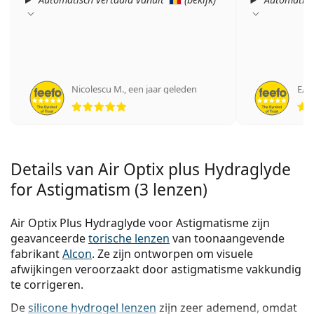
Nicolescu M.
,
een jaar geleden
Еле
Beoordeling 5 van 5
Details van Air Optix plus Hydraglyde
for Astigmatism (3 lenzen)
Air Optix Plus Hydraglyde voor Astigmatisme zijn
geavanceerde
torische lenzen
van toonaangevende
fabrikant
Alcon
. Ze zijn ontworpen om visuele
afwijkingen veroorzaakt door astigmatisme vakkundig
te corrigeren.
De
silicone hydrogel lenzen
zijn zeer ademend, omdat