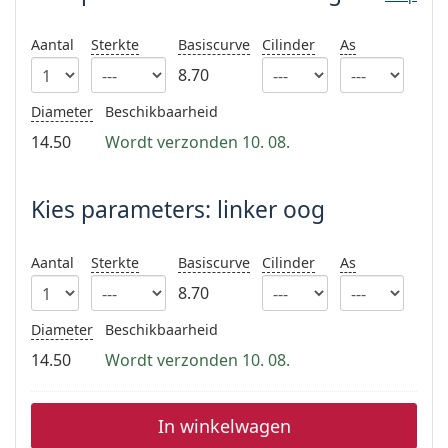
Persol
Aantal
Sterkte
Basiscurve
Cilinder
As
Prada
8.70
Alle merken
Diameter
Beschikbaarheid
14.50
Wordt verzonden 10. 08.
Kies parameters: linker oog
Aantal
Sterkte
Basiscurve
Cilinder
As
8.70
Diameter
Beschikbaarheid
14.50
Wordt verzonden 10. 08.
In winkelwagen