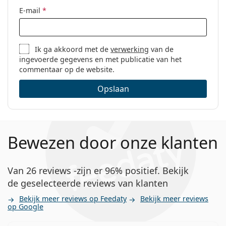
Hoe lang kunt u Air Optix Plus Hydraglyde for
E-mail
*
Astigmatism contactlenzen dragen?
Ik ga akkoord met de
verwerking
van de
Kun je slapen in Air Optix Plus Hydraglyde voor
ingevoerde gegevens en met publicatie van het
Astigmatisme?
commentaar op de website.
Opslaan
Wat betekent HydraGlyde?
Wat is het verschil tussen een 3-pack en een 6-
Bewezen door onze klanten
pack Air Optix Plus Hydraglyde voor
Astigmatisme?
Van 26 reviews -zijn er 96% positief. Bekijk
de geselecteerde reviews van klanten
Andere contactlenzen voor astigmatisme
Bekijk meer reviews op Feedaty
Bekijk meer reviews
op Google
Gebruikers van de Air Optix for Astigmatism contacten