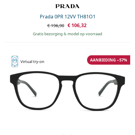
Prada 0PR 12VV TH81O1
€ 106,32
€ 196,90
Gratis bezorging
&
model op voorraad
AANBIEDING −57%
Virtual
try-on