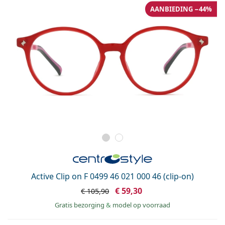
AANBIEDING −44%
Active Clip on F 0499 46 021 000 46 (clip-on)
€ 59,30
€ 105,90
Gratis bezorging
&
model op voorraad