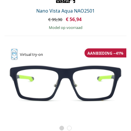
Nano Vista Aqua NAO2501
€ 56,94
€ 99,90
model op voorraad
AANBIEDING −41%
Virtual
try-on