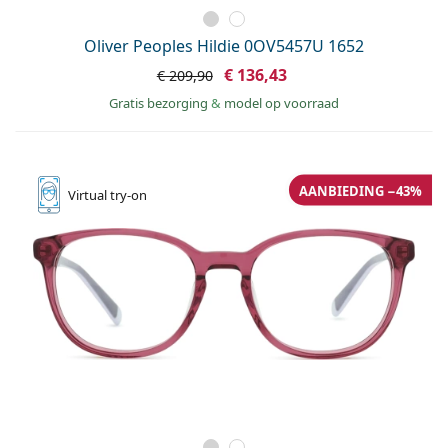
Oliver Peoples Hildie 0OV5457U 1652
€ 136,43
€ 209,90
Gratis bezorging
&
model op voorraad
AANBIEDING −43%
Virtual
try-on