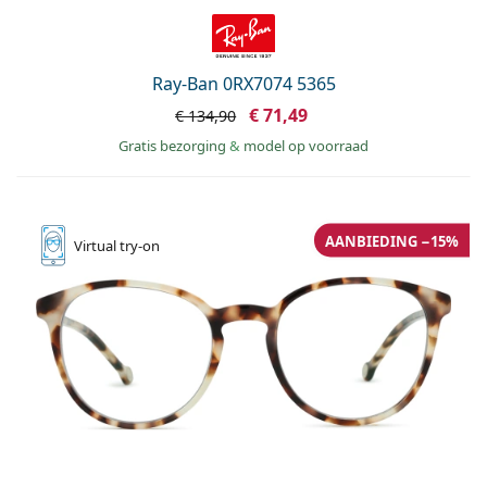
Ray-Ban 0RX7074 5365
€ 71,49
€ 134,90
Gratis bezorging
&
model op voorraad
AANBIEDING −15%
Virtual
try-on