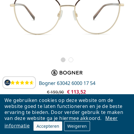
Bogner 63042 6000 17 54
Beoordelingen
€ 113,52
€ 159,90
We gebruiken cookies op deze website om de
Gratis bezorging
&
model op voorraad
website goed te laten functioneren en je de beste
ervaring te bieden. Door verder gebruik te maken
van deze website ga je hiermee akkoord.
Meer
informatie
Accepteren
Weigeren
AANBIEDING −38%
Virtual
try-on