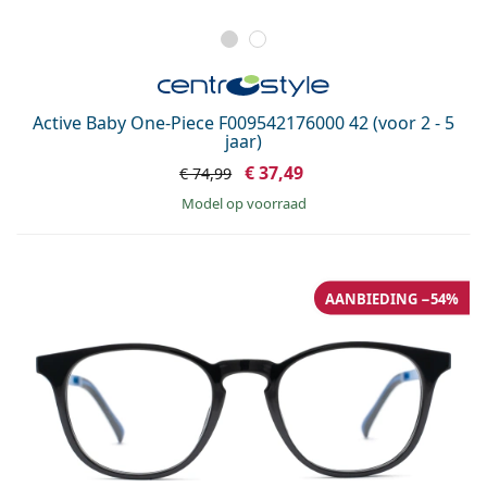
Active Baby One-Piece F009542176000 42 (voor 2 - 5
jaar)
€ 37,49
€ 74,99
model op voorraad
AANBIEDING −54%