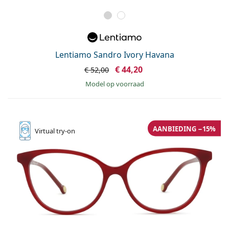
Lentiamo Sandro Ivory Havana
€ 44,20
€ 52,00
model op voorraad
AANBIEDING −15%
Virtual
try-on