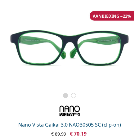
Persol
Prada
AANBIEDING −22%
Alle merken
Nano Vista Gaikai 3.0 NAO30505 SC (clip-on)
€ 70,19
€ 89,99