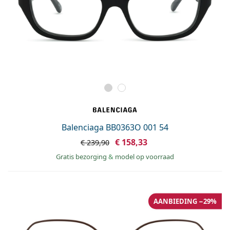
Balenciaga BB0363O 001 54
€ 158,33
€ 239,90
Gratis bezorging
&
model op voorraad
AANBIEDING −29%