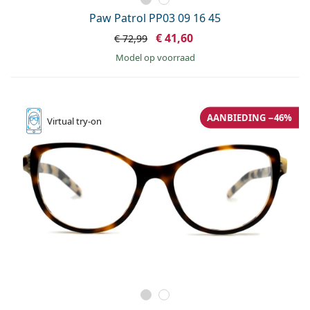
Paw Patrol PP03 09 16 45
€ 41,60
€ 72,99
model op voorraad
AANBIEDING −46%
Virtual
try-on