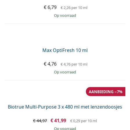
TheaHyabak 10 ml - 5 x 10 ml
€ 59,99
€ 64,95
€ 12,00
per 10 ml
Gratis bezorging
&
op voorraad
OPTI-FREE PureMoist 300 ml met lenzendoosje
€ 13,89
€ 0,46
per 10 ml
op voorraad