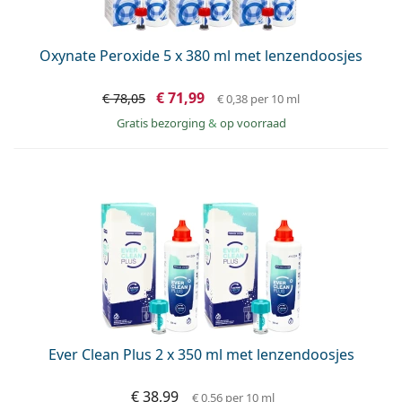
Oxynate Peroxide 5 x 380 ml met lenzendoosjes
€ 71,99
€ 78,05
€ 0,38
per 10 ml
Gratis bezorging
&
op voorraad
Ever Clean Plus 2 x 350 ml met lenzendoosjes
€ 38,99
€ 0,56
per 10 ml