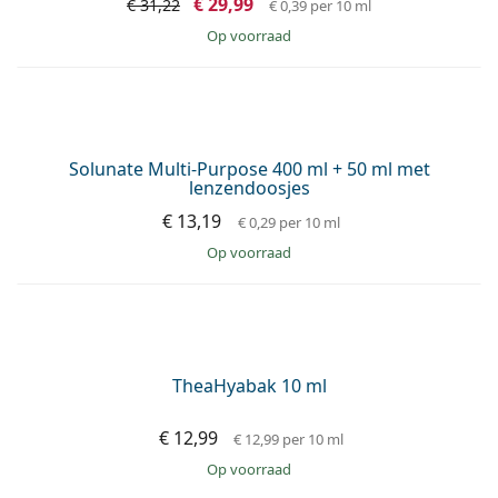
Ever Clean Plus 350 ml met lenzendoosje
€ 19,99
€ 0,57
per 10 ml
op voorraad
AANBIEDING −4%
Oxynate Peroxide 2 x 380 ml met lenzendoosjes
€ 29,99
€ 31,22
€ 0,39
per 10 ml
op voorraad