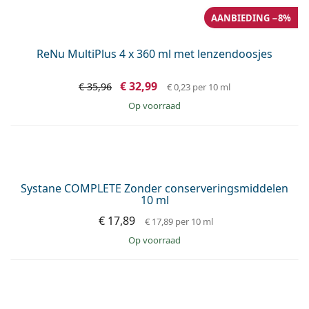
Solunate Multi-Purpose 50 ml met lenzendoosje
€ 3,99
€ 0,80
per 10 ml
op voorraad