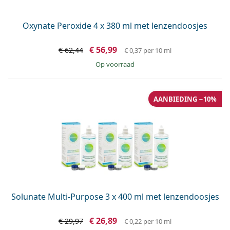
Oxynate Peroxide 4 x 380 ml met lenzendoosjes
€ 56,99
€ 62,44
€ 0,37
per 10 ml
op voorraad
AANBIEDING −10%
Solunate Multi-Purpose 3 x 400 ml met lenzendoosjes
€ 26,89
€ 29,97
€ 0,22
per 10 ml