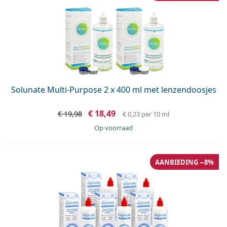
Solunate Multi-Purpose 2 x 400 ml met lenzendoosjes
€ 18,49
€ 19,98
€ 0,23
per 10 ml
op voorraad
AANBIEDING −8%