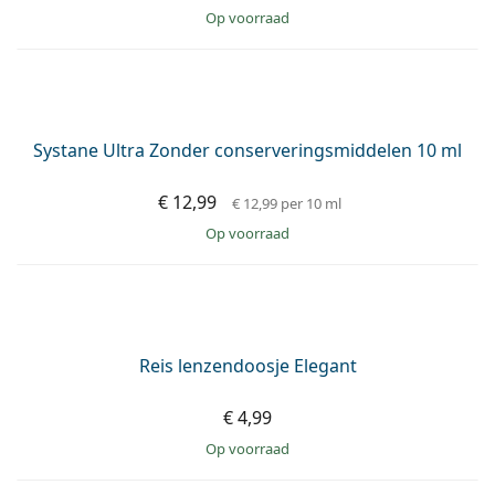
AANBIEDING −7%
Biotrue Multi-Purpose 3 x 480 ml met lenzendoosjes
€ 41,99
€ 44,97
€ 0,29
per 10 ml
op voorraad
AANBEVOLEN