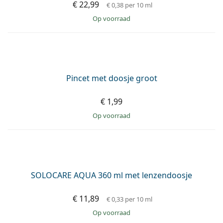
Qcase lenzendoosje
€ 3,49
op voorraad
AANBIEDING −7%