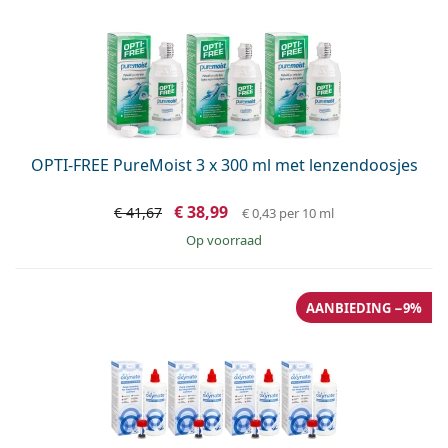
OPTI-FREE PureMoist 3 x 300 ml met lenzendoosjes
€ 38,99
€ 41,67
€ 0,43
per 10 ml
op voorraad
AANBIEDING −9%