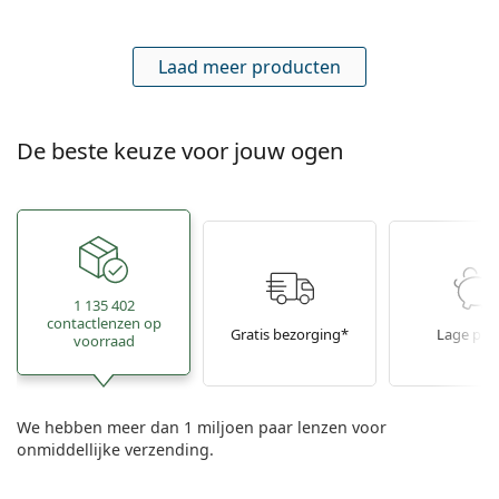
lenzendoosjes
€ 40,09
€ 43,96
€ 0,28
per 10 ml
op voorraad
ReNu MultiPlus 2 x 360 ml met lenzendoosjes
€ 17,29
€ 0,24
per 10 ml
op voorraad