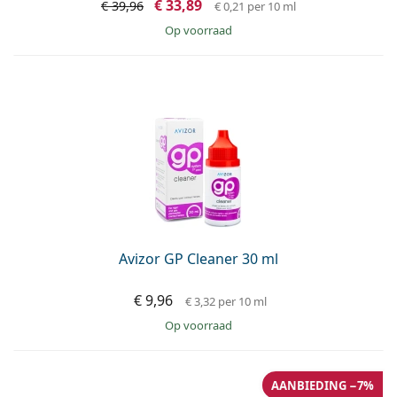
€ 33,89
€ 39,96
€ 0,21
per 10 ml
op voorraad
Avizor GP Cleaner 30 ml
€ 9,96
€ 3,32
per 10 ml
op voorraad
AANBIEDING −7%