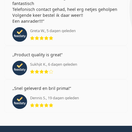
Reis lenzendoosje Elegant
€ 4,99
op voorraad
AANBIEDING −8%
ReNu MultiPlus 4 x 360 ml met lenzendoosjes