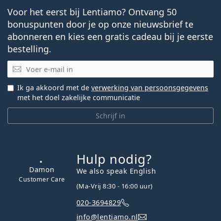
€ 32,99
€ 35,96
€ 0,23
per 10 ml
op voorraad
Systane COMPLETE Zonder conserveringsmiddelen
10 ml
€ 17,89
€ 17,89
per 10 ml
op voorraad