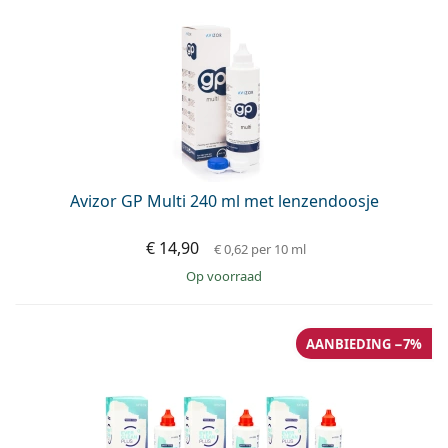
Persol
Prada
Alle merken
Avizor GP Multi 240 ml met lenzendoosje
€ 14,90
€ 0,62
per 10 ml
op voorraad
AANBIEDING −7%