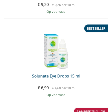
€ 9,20
€ 0,26
per 10 ml
op voorraad
BESTSELLER
Solunate Eye Drops 15 ml
€ 6,90
€ 4,60
per 10 ml
op voorraad
AANBIEDING −7%