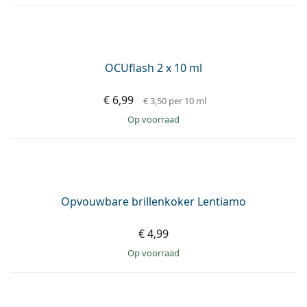
SOLOCARE AQUA 3 x 360 ml met lenzendoosjes
€ 33,19
€ 35,67
€ 0,31
per 10 ml
op voorraad
AANBIEDING −9%
ReNu MPS Sensitive Eyes 4 x 360 ml met