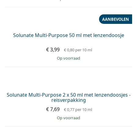
AANBIEDING −8%
SOLOCARE AQUA 4 x 360 ml met lenzendoosjes
€ 43,99
€ 47,56
€ 0,31
per 10 ml
op voorraad
AANBIEDING −6%