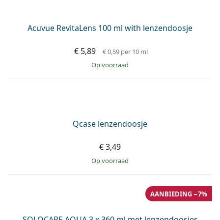
Oxynate Peroxide 3 x 380 ml met lenzendoosjes
€ 43,99
€ 46,83
€ 0,39
per 10 ml
op voorraad