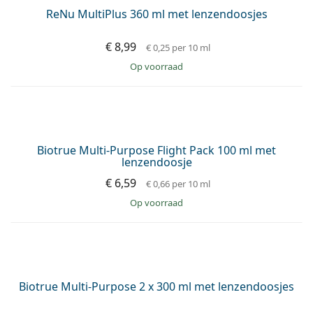
Solunate Multi-Purpose 2 x 50 ml met lenzendoosjes -
reisverpakking
€ 7,69
€ 0,77
per 10 ml
op voorraad
Acuvue RevitaLens 100 ml with lenzendoosje
€ 5,89
€ 0,59
per 10 ml
op voorraad