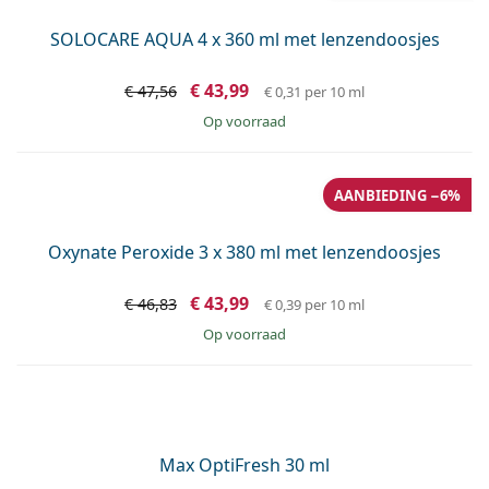
TheaHyabak 10 ml
€ 12,99
€ 12,99
per 10 ml
op voorraad
AANBIEDING −8%