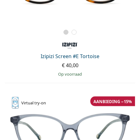
Izipizi Screen #E Tortoise
€ 40,00
op voorraad
AANBIEDING −15%
Virtual
try-on