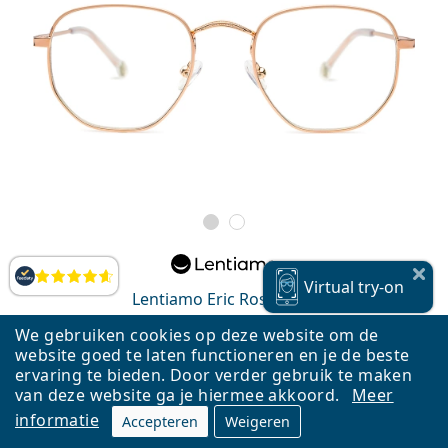
Beoordelingen
Virtual
try-on
Lentiamo Eric Rose Gold
€ 38,25
We gebruiken cookies op deze website om de
website goed te laten functioneren en je de beste
op voorraad
ervaring te bieden. Door verder gebruik te maken
van deze website ga je hiermee akkoord.
Meer
informatie
Accepteren
Weigeren
AANBIEDING −15%
Virtual
try-on