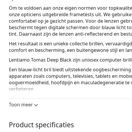
Om te voldoen aan onze eigen normen voor topkwalitei
onze opticiens uitgebreide frametests uit. We gebruik
comfortabel op je gezicht passen. Voor de lenzen geb
beschermt tegen digitale schermen door blauw licht to
tint. Daarnaast zijn de lenzen anti-reflecterend en best
Het resultaat is een unieke collectie brillen, vervaardig
comfort en bescherming, een buitengewone stijl en la
Lentiamo Tomas Deep Black
zijn unixsex computer-brill
Een blauw-licht bril biedt uitstekende oogbescherming d
apparaten zoals computers, televisies, tablets en mobiel
oogvermoeidheid, hoofdpijn en maculadegeneratie te ve
verbeteren
Brilmontuur
Toon meer
De zwarte kleur van het montuur past perfect bij een
zwart haar.
Vierkante brillen zijn een perfecte keuze voor mens
Product specificaties
Het montuur van de leesbrillen is gemaakt van acet