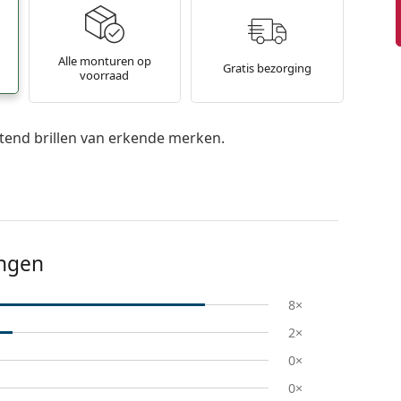
Alle monturen op
Gratis bezorging
voorraad
itend brillen van erkende merken.
ingen
8×
2×
0×
0×