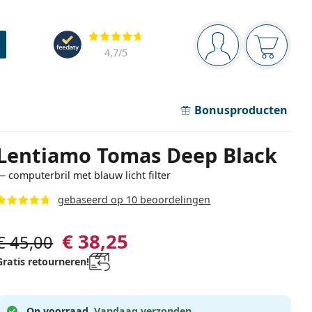
Navigatie
Beoordelingen
Je bent ingelogd
Jouw win
4,7
/5
Bonusproducten
Lentiamo Tomas Deep Black
— computerbril met blauw licht filter
gebaseerd op 10 beoordelingen
€ 38,25
€ 45,00
Gratis retourneren!
Op voorraad.
Vandaag verzonden