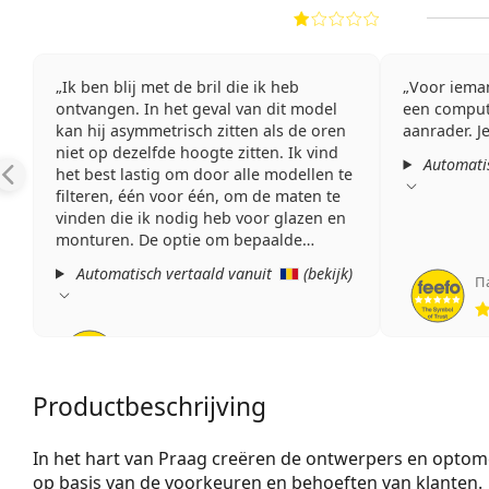
Ik ben blij met de bril die ik heb
Voor ieman
ontvangen. In het geval van dit model
een comput
kan hij asymmetrisch zitten als de oren
aanrader. J
niet op dezelfde hoogte zitten. Ik vind
Automatis
het best lastig om door alle modellen te
filteren, één voor één, om de maten te
vinden die ik nodig heb voor glazen en
monturen. De optie om bepaalde
modellen virtueel te proberen helpt in
Automatisch vertaald vanuit
(
bekijk
)
П
ieder geval esthetisch en was in dit
geval behoorlijk nauwkeurig.
Andreea
,
een jaar geleden
Beoordeling 4 van 5
Productbeschrijving
In het hart van Praag creëren de ontwerpers en optom
op basis van de voorkeuren en behoeften van klanten.