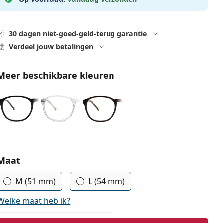
30 dagen niet-goed-geld-terug garantie
Verdeel jouw betalingen
Meer beschikbare kleuren
Kies parameters:
Maat
M (51 mm)
L (54 mm)
Welke maat heb ik?