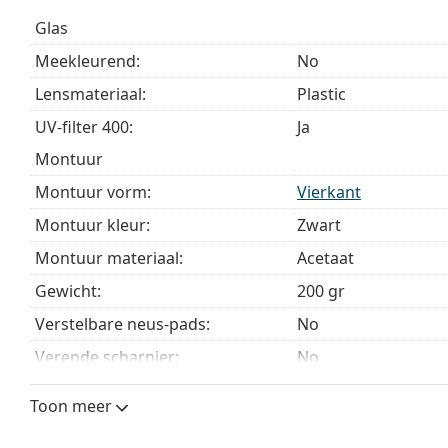
is.
Glas
Accessoires
Meekleurend:
No
Wij leveren de beeldschermbrillen in een originele 
Lensmateriaal:
Plastic
kunnen variëren.
Het meegeleverde doekje is ideaal voor het reinige
UV-filter 400:
Ja
modellen worden geleverd met een stoffen zakje in 
montuur
Bekijk het volledige assortiment
beeldschermbrillen
voo
Montuur vorm:
Vierkant
Montuur kleur:
Zwart
Montuur materiaal:
Acetaat
Gewicht:
200 gr
Verstelbare neus-pads:
No
Verende scharnier:
No
accessoires
Toon meer
Koker:
Ja