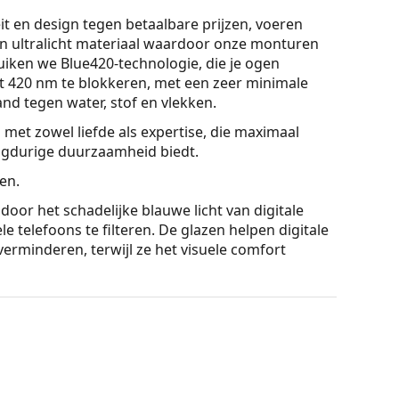
t en design tegen betaalbare prijzen, voeren
en
ultralicht
materiaal waardoor onze monturen
ruiken we
Blue420-technologie
, die je ogen
t 420 nm te blokkeren, met een zeer minimale
and tegen water, stof en vlekken.
d met zowel liefde als expertise, die maximaal
ngdurige duurzaamheid biedt.
en.
oor het schadelijke blauwe licht van digitale
e telefoons te filteren. De glazen helpen digitale
rminderen, terwijl ze het visuele comfort
 koele huidskleur en lichtblond, lichtbruin of
en met een rond, ovaal of driehoekig gezicht.
aat, dat hypoallergeen, duurzaam en comfortabel