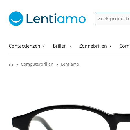
Zoek
Bestaande klant?
Navigatie menu
Lenzenvloeistoffen
Hoe bestellen
Contactlenzen
Brillen
Zonnebrillen
Comp
Computerbrillen
Lentiamo