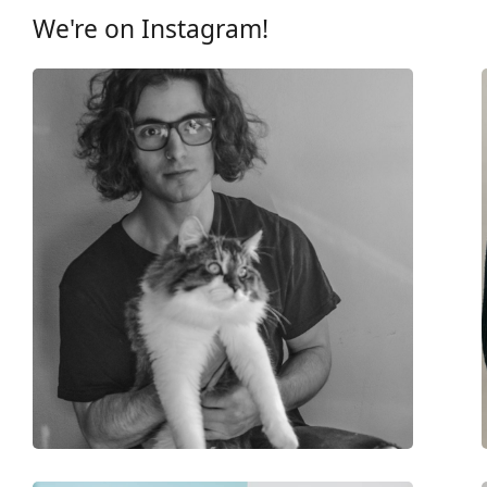
Reinigingsdoekje:
Ja
We're on Instagram!
Overig
Geslacht:
Unisex
Categorie:
Computerbrillen
Merk:
Lentiamo