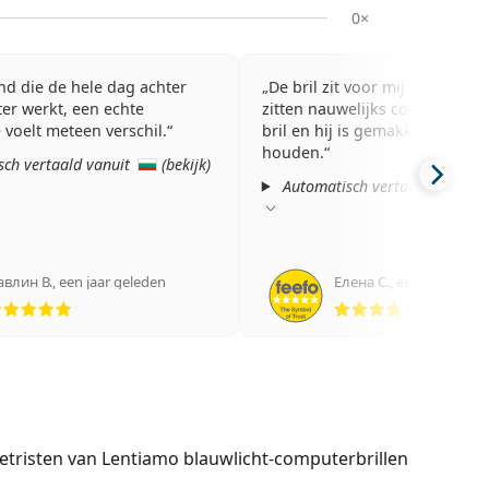
0×
d die de hele dag achter
De bril zit voor mij erg comfo
er werkt, een echte
zitten nauwelijks contactvlekk
e voelt meteen verschil.
bril en hij is gemakkelijk scho
houden.
ch vertaald vanuit
(
bekijk
)
Automatisch vertaald vanuit
авлин В.
,
een jaar geleden
Елена С.
,
een jaar gele
Beoordeling 5 van 5
Beoordel
etristen van Lentiamo blauwlicht-computerbrillen