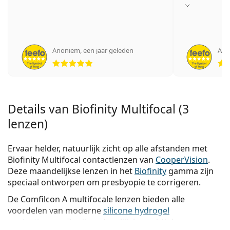
Anoniem
,
een jaar geleden
Ano
Beoordeling 5 van 5
Details van Biofinity Multifocal (3
lenzen)
Ervaar helder, natuurlijk zicht op alle afstanden met
Biofinity Multifocal contactlenzen van
CooperVision
.
Deze maandelijkse lenzen in het
Biofinity
gamma zijn
speciaal ontworpen om presbyopie te corrigeren.
De Comfilcon A multifocale lenzen bieden alle
voordelen van moderne
silicone hydrogel
contactlenzen
. Ze zijn natuurlijk bevochtigbaar en