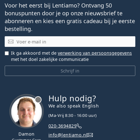
Voor het eerst bij Lentiamo? Ontvang 50
bonuspunten door je op onze nieuwsbrief te
abonneren en kies een gratis cadeau bij je eerste
bestelling.
E-mail
Ik ga akkoord met de
verwerking van persoonsgegevens
met het doel zakelijke communicatie
Schrijf in
Hulp nodig?
We also speak English
(Ma-Vrij 8:30 - 16:00 uur)
020-3694829
Damon
info@lentiamo.nl