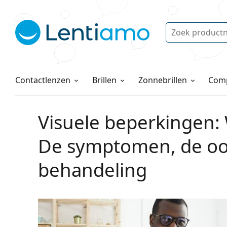
Zoek
Bestaande klant?
Navigatie menu
Lenzenvloeistoffen
Hoe bestellen
Contactlenzen
Brillen
Zonnebrillen
Comp
Visuele beperkingen: 
De symptomen, de oo
behandeling