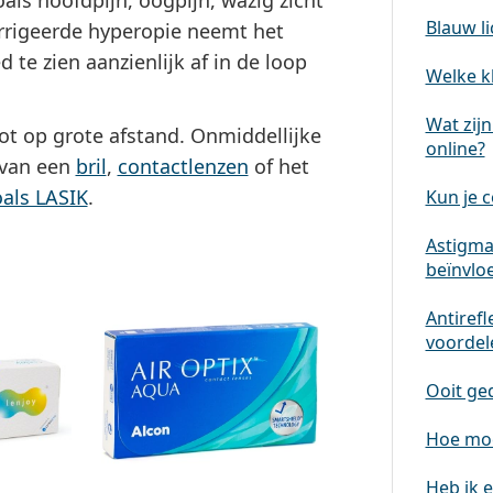
s hoofdpijn, oogpijn, wazig zicht
Blauw li
corrigeerde hyperopie neemt het
te zien aanzienlijk af in de loop
Welke kl
Wat zijn
ot op grote afstand. Onmiddellijke
online?
 van een
bril
,
contactlenzen
of het
oals LASIK
.
Kun je 
Astigmat
beïnvlo
Antirefl
voordele
Ooit ge
Hoe moe
Heb ik e