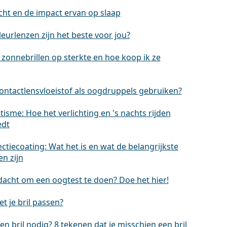
cht en de impact ervan op slaap
eurlenzen zijn het beste voor jou?
 zonnebrillen op sterkte en hoe koop ik ze
contactlensvloeistof als oogdruppels gebruiken?
isme: Hoe het verlichting en 's nachts rijden
edt
ectiecoating: Wat het is en wat de belangrijkste
n zijn
dacht om een oogtest te doen? Doe het hier!
t je bril passen?
en bril nodig? 8 tekenen dat je misschien een bril