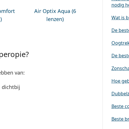
nodig h
omfort
Air Optix Aqua (6
Wat is b
)
lenzen)
De beste
Oogtrek
peropie?
De best
Zonscha
ebben van:
Hoe geb
dichtbij
Dubbelz
Beste co
Beste br