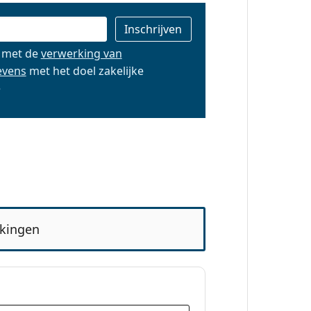
d met de
verwerking van
evens
met het doel zakelijke
e
kingen