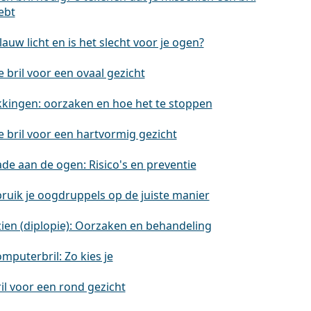
ebt
lauw licht en is het slecht voor je ogen?
 bril voor een ovaal gezicht
kingen: oorzaken en hoe het te stoppen
e bril voor een hartvormig gezicht
de aan de ogen: Risico's en preventie
ruik je oogdruppels op de juiste manier
ien (diplopie): Oorzaken en behandeling
mputerbril: Zo kies je
il voor een rond gezicht