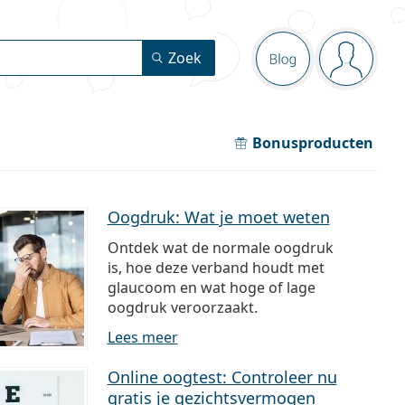
Navigatie
Zoek
Blog
Je bent 
Bonusproducten
Oogdruk: Wat je moet weten
Ontdek wat de normale oogdruk
is, hoe deze verband houdt met
glaucoom en wat hoge of lage
oogdruk veroorzaakt.
Lees meer
Online oogtest: Controleer nu
gratis je gezichtsvermogen