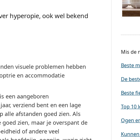
 over hyperopie, ook wel bekend
Mis de m
Beste m
anden visuele problemen hebben
 dioptrie en accommodatie
De best
Beste fi
 is een aangeboren
 jaar, verziend bent en een lage
Top 10 l
p alle afstanden goed zien. Als
Ogen en 
e goed zien, maar je overspant de
oeidheid of andere veel
Kunnen 