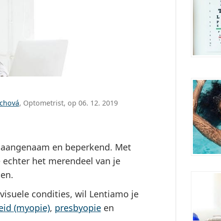
ůchová
, Optometrist, op 06. 12. 2019
 onaangenaam en beperkend. Met
e echter het merendeel van je
oen.
visuele condities, wil Lentiamo je
eid (myopie)
,
presbyopie
en