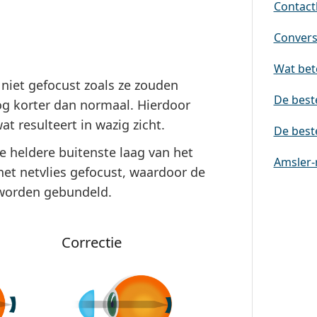
Contactl
Conversi
Wat bete
n niet gefocust zoals ze zouden
De best
og korter dan normaal. Hierdoor
at resulteert in wazig zicht.
De best
 heldere buitenste laag van het
Amsler-
het netvlies gefocust, waardoor de
 worden gebundeld.
Correctie