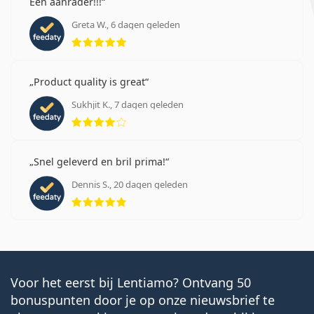
Lenjoy 1 Day Comfort
Een aanrader!!!
SofLens Daily Disposable
Greta W., 6 dagen geleden
Beoordeling 5 van 5
Gerelateerde artikelen van
Lentiamo blog
Product quality is great
Sukhjit K., 7 dagen geleden
Beoordeling 4 van 5
Hoe lees je de parameters op je contactlensrecept?
Wennen aan contactlenzen: Hoe lang duurt het?
Hoe verzorg je contactlenzen?
Snel geleverd en bril prima!
Kun je douchen met contactlenzen in?
Dennis S., 20 dagen geleden
Meest verkocht met oogdruppels
Solunate Eye Drops
Beoordeling 5 van 5
15 ml
.
Het is een medisch hulpmiddel. Lees de instructies
voor gebruik.
Voor het eerst bij Lentiamo? Ontvang 50
bonuspunten door je op onze nieuwsbrief te