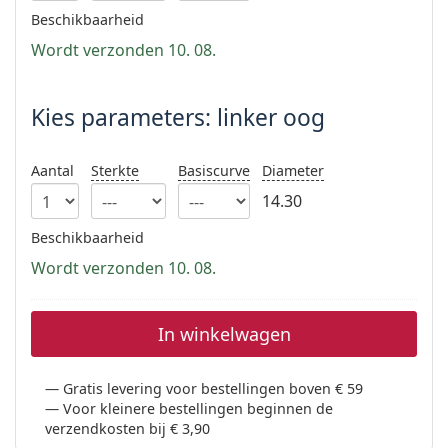
Persol
Beschikbaarheid
Wordt verzonden 10. 08.
Prada
Alle merken
Kies parameters: linker oog
Aantal
Sterkte
Basiscurve
Diameter
14.30
Beschikbaarheid
Wordt verzonden 10. 08.
In winkelwagen
Gratis levering voor bestellingen boven € 59
Voor kleinere bestellingen beginnen de
verzendkosten bij € 3,90