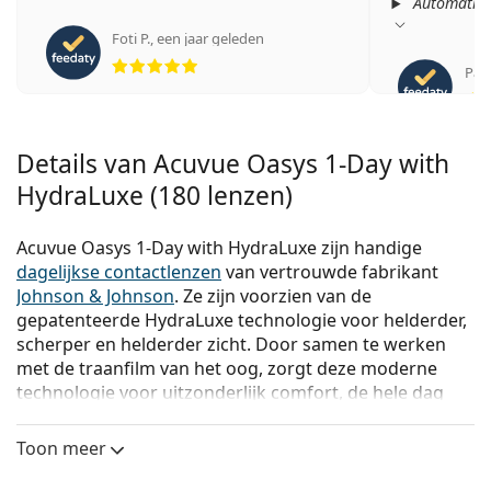
Automatisc
Foti P.
,
een jaar geleden
Beoordeling 5 van 5
Paol
Details van Acuvue Oasys 1-Day with
HydraLuxe (180 lenzen)
Acuvue Oasys 1-Day with HydraLuxe zijn handige
dagelijkse contactlenzen
van vertrouwde fabrikant
Johnson & Johnson
. Ze zijn voorzien van de
gepatenteerde HydraLuxe technologie voor helderder,
scherper en helderder zicht. Door samen te werken
met de traanfilm van het oog, zorgt deze moderne
technologie voor uitzonderlijk comfort, de hele dag
lang.
Toon meer
Deze comfortabele
contactlenzen
bieden veel
voordelen voor dragers met een drukke levensstijl die