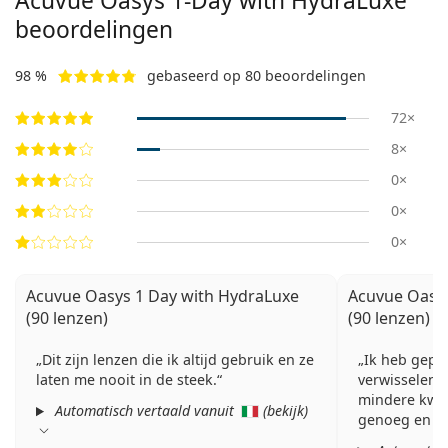
Acuvue Oasys 1-Day with HydraLuxe
beoordelingen
98 %
gebaseerd op 80 beoordelingen
72×
8×
0×
0×
0×
Acuvue Oasys 1 Day with HydraLuxe
Acuvue Oasys
(90 lenzen)
(90 lenzen)
Dit zijn lenzen die ik altijd gebruik en ze
Ik heb gepr
laten me nooit in de steek.
verwisselen,
mindere kwali
Automatisch vertaald vanuit
(
bekijk
)
genoeg en a