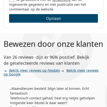
contactlenzen
ingevoerde gegevens en met publicatie van het
Hoe lang kun je Acuvue Oasys 1-Day met
commentaar op de website.
HydraLuxe dragen?
Opslaan
Kun je slapen in Acuvue Oasys 1-Day met
HydraLuxe?
Bewezen door onze klanten
Wat is het verschil tussen een 30-pack, 90-pack
en 180-pack Acuvue Oasys 1-Day?
Van 26 reviews -zijn er 96% positief. Bekijk
de geselecteerde reviews van klanten
Andere contactlenzen voor
Bekijk meer reviews op Feedaty
Bekijk meer reviews
op Google
dagelijks gebruik
Maandlenzen besteld 3dgn later al binnen. Echt
1-DAY Acuvue Moist
fantastisch
DAILIES AquaComfort Plus
Telefonisch contact gehad, heel erg netjes geholpen
DAILIES Total 1
Volgende keer bestel ik daar weer!!