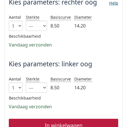
Kies parameters:
rechter oog
Gucci
Alle lenzenvloeistoffen
Help
Online
Alle merken
Persol
Aantal
Sterkte
Basiscurve
Diameter
Prada
8.50
14.20
Beschikbaarheid
Alle merken
Vandaag verzonden
Kies parameters: linker oog
Aantal
Sterkte
Basiscurve
Diameter
8.50
14.20
Beschikbaarheid
Vandaag verzonden
In winkelwagen