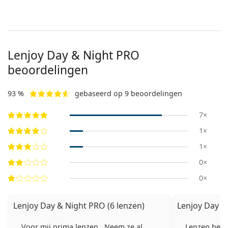
Lenjoy Day & Night PRO
beoordelingen
93 %
gebaseerd op 9 beoordelingen
7×
1×
1×
0×
0×
Lenjoy Day & Night PRO (6 lenzen)
Lenjoy Day &
Voor mij prima lenzen . Neem ze al
Lenzen beter