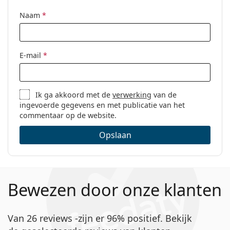
Dag- en nachtlenzen
Voor wie zijn Lenjoy Day & Night PRO
Naam
*
Contactlenzen
geschikt?
Sferische en asferische
contactlenzen
Mensen die regelmatig contactlenzen dragen.
E-mail
*
Mensen met
bijziendheid (myopie)
of
verziendheid
(hyperopie)
.
Mensen die lange tijd digitale schermen gebruiken
en last hebben van droge ogen door
digitale
Ik ga akkoord met de
verwerking
van de
oogvermoeidheid
ingevoerde gegevens en met publicatie van het
.
commentaar op de website.
Mensen die maandlenzen prefereren met de
mogelijkheid van continu dragen.
Opslaan
Veelgestelde vragen
Bewezen door onze klanten
Hoe lang kunt u Lenjoy Day & Night PRO
dragen?
Van 26 reviews -zijn er 96% positief. Bekijk