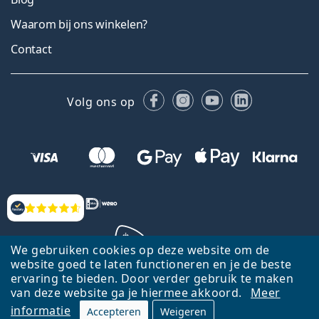
Waarom bij ons winkelen?
Contact
Facebook
Instagram
YouTube
LinkedIn
Volg ons op
Beoordelingen
We gebruiken cookies op deze website om de
website goed te laten functioneren en je de beste
ervaring te bieden. Door verder gebruik te maken
Terug naar de homepagina
Ga omhoog
van deze website ga je hiermee akkoord.
Meer
informatie
Accepteren
Weigeren
Lentiamo.nl is eigendom van en wordt beheerd door Lentiamo s.r.o.,