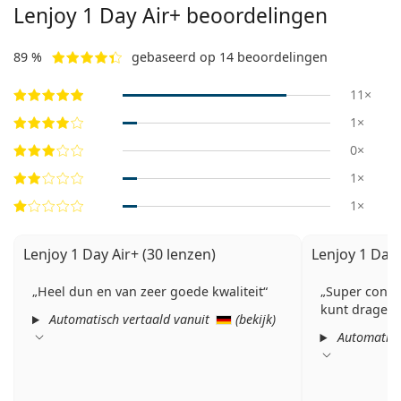
Lenjoy 1 Day Air+ beoordelingen
89 %
gebaseerd op 14 beoordelingen
11×
1×
0×
1×
1×
Lenjoy 1 Day Air+ (30 lenzen)
Lenjoy 1 Day 
Heel dun en van zeer goede kwaliteit
Super contac
kunt dragen 
Automatisch vertaald vanuit
(
bekijk
)
Automatisc