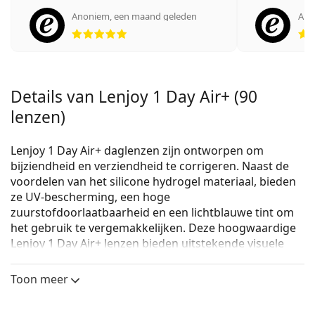
Anoniem
,
een maand geleden
Ano
Beoordeling 5 van 5
Details van Lenjoy 1 Day Air+ (90
lenzen)
Lenjoy 1 Day Air+ daglenzen zijn ontworpen om
bijziendheid en verziendheid te corrigeren. Naast de
voordelen van het silicone hydrogel materiaal, bieden
ze UV-bescherming, een hoge
zuurstofdoorlaatbaarheid en een lichtblauwe tint om
het gebruik te vergemakkelijken. Deze hoogwaardige
Lenjoy 1 Day Air+ lenzen bieden uitstekende visuele
prestaties en langdurig draagcomfort.
Toon meer
Belangrijkste voordelen