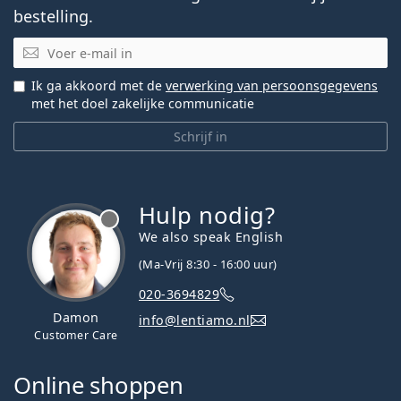
bestelling.
E-mail
Ik ga akkoord met de
verwerking van persoonsgegevens
met het doel zakelijke communicatie
Schrijf in
Hulp nodig?
We also speak English
(Ma-Vrij 8:30 - 16:00 uur)
020-3694829
Damon
info@lentiamo.nl
Customer Care
Online shoppen