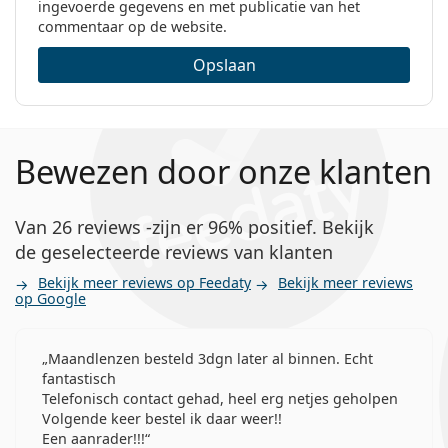
Sferische en asferische
ingevoerde gegevens en met publicatie van het
contactlenzen
Lenjoy 1 Day Air+ contactlenzen zijn
commentaar op de website.
een mogelijk alternatief voor:
Opslaan
MyDay daily disposable
Bausch + Lomb ULTRA
1-DAY Acuvue TruEye
Bewezen door onze klanten
DAILIES Total 1
Precision1
Van 26 reviews -zijn er 96% positief. Bekijk
Veelgestelde vragen
de geselecteerde reviews van klanten
Bekijk meer reviews op Feedaty
Bekijk meer reviews
op Google
Hoe lang kun je Lenjoy 1 Day Air+ dragen?
Maandlenzen besteld 3dgn later al binnen. Echt
fantastisch
Kun je slapen in Lenjoy 1 Day Air+?
Telefonisch contact gehad, heel erg netjes geholpen
Volgende keer bestel ik daar weer!!
Een aanrader!!!