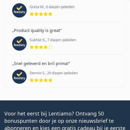
Gerelateerde artikelen van onze blog
Greta W., 6 dagen geleden
Beoordeling 5 van 5
Hoe lees je de parameters op je contactlensrecept?
Wennen aan contactlenzen: Hoe lang duurt het?
Contactlenzen verzorgen
Product quality is great
Kun je douchen met contactlenzen in?
Sukhjit K., 7 dagen geleden
Beoordeling 4 van 5
Meest verkocht met oogdruppels
Solunate Eye Drops
15 ml
.
Het is een medisch hulpmiddel. Lees de instructies
Snel geleverd en bril prima!
voor gebruik.
Dennis S., 20 dagen geleden
Beoordeling 5 van 5
Voor het eerst bij Lentiamo? Ontvang 50
bonuspunten door je op onze nieuwsbrief te
abonneren en kies een gratis cadeau bij je eerste