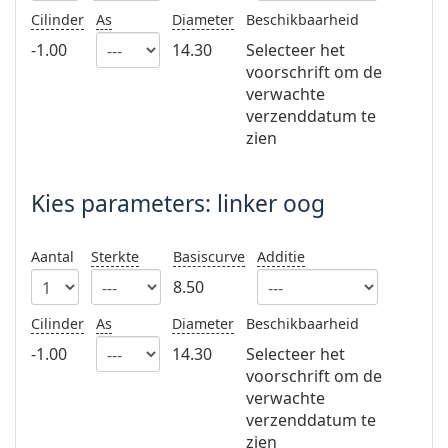
Persol
Cilinder
As
Diameter
Beschikbaarheid
-1.00
14.30
Selecteer het
Prada
voorschrift om de
Alle merken
verwachte
verzenddatum te
zien
Kies parameters: linker oog
Aantal
Sterkte
Basiscurve
Additie
8.50
Cilinder
As
Diameter
Beschikbaarheid
-1.00
14.30
Selecteer het
voorschrift om de
verwachte
verzenddatum te
zien