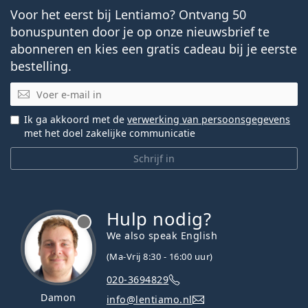
Veelgestelde vragen
Voor het eerst bij Lentiamo? Ontvang 50
bonuspunten door je op onze nieuwsbrief te
abonneren en kies een gratis cadeau bij je eerste
Hoe lang kun je Acuvue Oasys Max 1-Day
bestelling.
Multifocal for Astigmatism dragen?
E-mail
Kun je slapen met Acuvue Oasys Max 1-Day
Ik ga akkoord met de
verwerking van persoonsgegevens
Multifocal for Astigmatism?
met het doel zakelijke communicatie
Het is een medisch hulpmiddel. Lees de instructies
Schrijf in
voor gebruik.
Hulp nodig?
We also speak English
(Ma-Vrij 8:30 - 16:00 uur)
020-3694829
Damon
info@lentiamo.nl