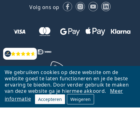
Facebook
Instagram
YouTube
LinkedIn
Volg ons op
Beoordelingen
We gebruiken cookies op deze website om de
website goed te laten functioneren en je de beste
ervaring te bieden. Door verder gebruik te maken
Terug naar de homepagina
Ga omhoog
van deze website ga je hiermee akkoord.
Meer
informatie
Accepteren
Weigeren
Lentiamo.nl is eigendom van en wordt beheerd door Lentiamo s.r.o.,
Tsjechië
Hier al 18 jaar voor jou.