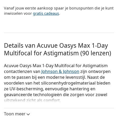
Vanaf jouw eerste aankoop spaar je bonuspunten die je kunt
inwisselen voor
gratis cadeaus
.
Details van Acuvue Oasys Max 1-Day
Multifocal for Astigmatism (90 lenzen)
Acuvue Oasys Max 1-Day Multifocal for Astigmatism
contactlenzen van
Johnson & Johnson
zijn ontworpen
om te passen bij een moderne levensstijl. Naast de
voordelen van het siliconenhydrogelmateriaal bieden
ze UV-bescherming, eenvoudige hantering en
geavanceerde technologieën die zorgen voor zowel
uitstekend zicht als comfort.
Acuvue Oasys Max 1-Day Multifocal for Astigmatism
Toon meer
combineren vier unieke technologieën voor optimaal