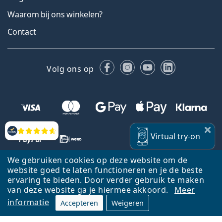
Waarom bij ons winkelen?
Contact
Facebook
Instagram
YouTube
LinkedIn
Volg ons op
Beoordelingen
Virtual
try-on
We gebruiken cookies op deze website om de
website goed te laten functioneren en je de beste
ervaring te bieden. Door verder gebruik te maken
van deze website ga je hiermee akkoord.
Meer
Terug naar de homepagina
Ga omhoog
informatie
Accepteren
Weigeren
Lentiamo.nl is eigendom van en wordt beheerd door Lentiamo s.r.o.,