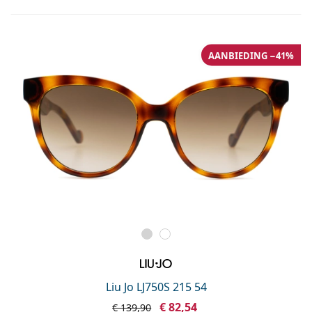
AANBIEDING −41%
Liu Jo LJ750S 215 54
€ 82,54
€ 139,90