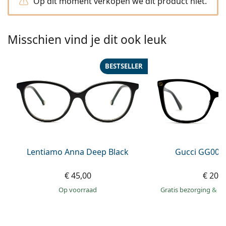
Op dit moment verkopen we dit product niet.
Persol
Prada
Misschien vind je dit ook leuk
Alle merken
BESTSELLER
Lentiamo Anna Deep Black
Gucci GG002
€ 45,00
€ 207
op voorraad
Gratis bezorging
&
mo