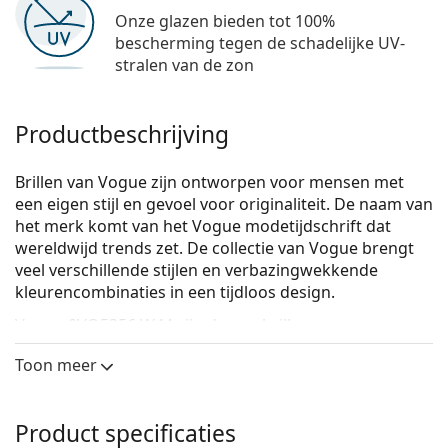
Onze glazen bieden tot 100%
bescherming tegen de schadelijke UV-
stralen van de zon
Productbeschrijving
Brillen van Vogue zijn ontworpen voor mensen met
een eigen stijl en gevoel voor originaliteit. De naam van
het merk komt van het Vogue modetijdschrift dat
wereldwijd trends zet. De collectie van Vogue brengt
veel verschillende stijlen en verbazingwekkende
kleurencombinaties in een tijdloos design.
Vogue 0VO5356 W44
zijn dames brillen.
Bekijk, hoe deze bril je staat met de Virtual Try-On
Toon meer
functie van Lentiamo.
Brilmontuur
Product specificaties
De zwarte kleur van het montuur past perfect bij