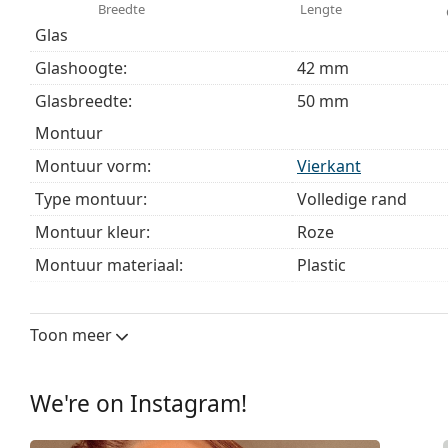
Breedte
Lengte
Glas
Glashoogte:
42 mm
Glasbreedte:
50 mm
montuur
Montuur vorm:
Vierkant
Type montuur:
Volledige rand
Montuur kleur:
Roze
Montuur materiaal:
Plastic
Maat:
S
Breedte:
126 mm
Toon meer
Lengte:
140 mm
Breedte brug:
17 mm
We're on Instagram!
Gewicht:
85 gr