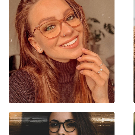
Verstelbare neus-pads:
No
Verende scharnier:
No
Clip-on:
No
accessoires
Koker:
Ja
Reinigingsdoekje:
Ja
Overig
Geslacht:
Vrouwen
Categorie:
Brillen
Merk:
Vogue
Code:
0VO5356 2864 50