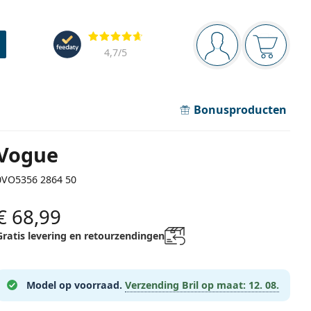
Navigatie
Beoordelingen
Je bent ingelogd
Jouw win
4,7
/5
Bonusproducten
Vogue
0VO5356 2864 50
€ 68,99
Gratis levering en retourzendingen
Model op voorraad.
Verzending Bril op maat:
12. 08.