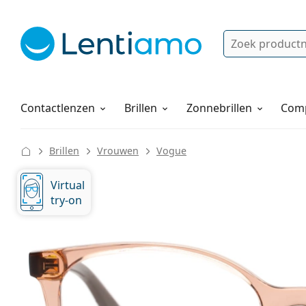
Zoek
Bestaande klant?
Navigatie menu
Lenzenvloeistoffen
Hoe bestellen
Contactlenzen
Brillen
Zonnebrillen
Comp
Brillen
Vrouwen
Vogue
Virtual
try-on