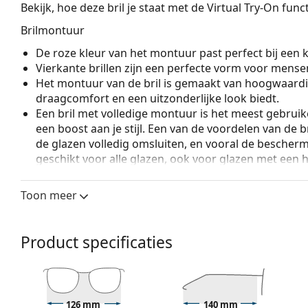
Bekijk, hoe deze bril je staat met de Virtual Try-On fun
Brilmontuur
De roze kleur van het montuur past perfect bij een ko
Vierkante brillen zijn een perfecte vorm voor mense
Het montuur van de bril is gemaakt van hoogwaardi
draagcomfort en een uitzonderlijke look biedt.
Een bril met volledige montuur is het meest gebruike
een boost aan je stijl. Een van de voordelen van de b
de glazen volledig omsluiten, en vooral de bescher
geschikt voor alle glazen, ook voor glazen met een 
Accessoires
Toon meer
Wij leveren de brillen in een originele hoes. De kle
Het meegeleverde doekje is ideaal voor het reinige
modellen worden geleverd met een stoffen zakje in 
Product specificaties
Bekijk het volledige assortiment
brillen
voor meer stijle
bij het kiezen.
Het is een medisch hulpmiddel. Lees de instructies voo
126 mm
140 mm