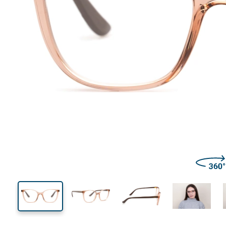
126 mm
Breedte
Glasbreed
42 mm
50 mm
Glashoogte
Glasbreedte