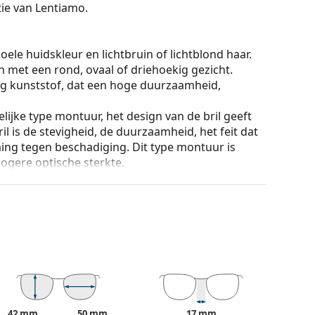
ctie van Lentiamo.
ele huidskleur en lichtbruin of lichtblond haar.
n met een rond, ovaal of driehoekig gezicht.
g kunststof, dat een hoge duurzaamheid,
lijke type montuur, het design van de bril geeft
ril is de stevigheid, de duurzaamheid, het feit dat
ming tegen beschadiging. Dit type montuur is
hogere optische sterkte.
ur van de koker en het ontwerp kunnen variëren.
n en verzorgen van zonnebrillen. Sommige
plaats van een doekje.
n of Bekijk onze
brillengids
als je hulp nodig hebt
r gebruik.
42 mm
50 mm
17 mm