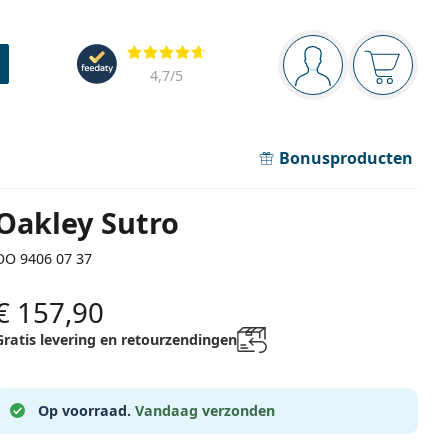
Navigatie
Beoordelingen
Je bent ingelogd
Jouw win
4,7
/5
Bonusproducten
Oakley Sutro
OO 9406 07 37
€ 157,90
Gratis levering en retourzendingen
Op voorraad.
Vandaag verzonden