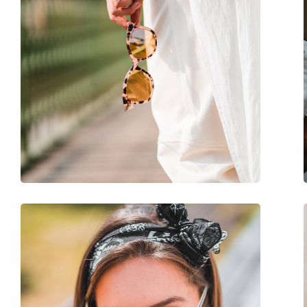
Overig
Geslacht:
Mannen
Categorie:
Zonnebrillen
Merk:
Oakley
Functie:
Sport
Sport:
Hardlopen, Tennis, 
Code:
OO 9406 07 37