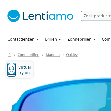
Zoek
Bestaande klant?
Navigatie menu
Lenzenvloeistoffen
Hoe bestellen
Contactlenzen
Brillen
Zonnebrillen
Comp
Zonnebrillen
Mannen
Oakley
Virtual
try-on