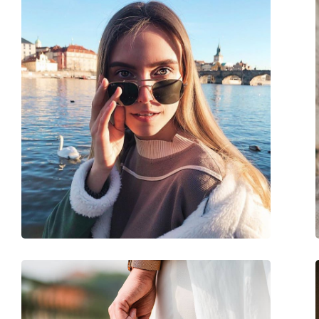
Montuur vorm:
Rechthoek
Montuur kleur:
Blauw
Montuur materiaal:
Plastic
Maat:
M
Breedte:
136 mm
Lengte:
140 mm
Breedte brug:
137 mm
Gewicht:
170 gr
Verstelbare neus-pads:
No
Verende scharnier:
No
accessoires
Koker:
Ja
Reinigingsdoekje:
Ja