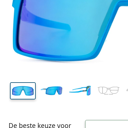
136 mm
Breedte
Glasbreed
50 mm
37 mm
Glashoogte
Glasbreedte
De beste keuze voor