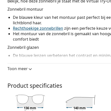
Bekijk, hoe deze zonnebril je staat met de Virtual Try-
Zonnebril montuur
De blauwe kleur van het montuur past perfect bij een
lichtblond haar.
Rechthoekige zonnebrillen
zijn een perfecte keuze 
Het montuur van de zonnebril is gemaakt van hoogw
comfort biedt
Zonnebril glazen
De blauwe lenzen verbeteren het contrast en minimal
de lenzen om het kleurcontrast van de bal ten opzic
benadrukken.
Toon meer
De brillenglazen zijn gemaakt van kunststof, met al
bestendigheid tegen barsten.
De innovatieve
HDO
(High Definition Optics) lenste
Product specificaties
gevoeligheid en gezichtsscherpte. HDO elimineert b
precies ziet zoals ze verschijnen en waar ze werkeli
technologie behaalt uitstekende resultaten in tests
biedt een uniek visueel beeld en ook bescherming.
136 mm
140 mm
Prizm
brillenglazen passen het zicht aan aan specifie