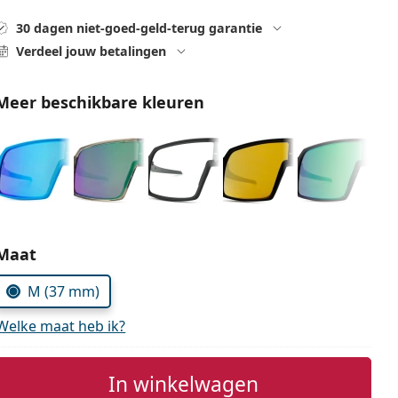
30 dagen niet-goed-geld-terug garantie
Verdeel jouw betalingen
Meer beschikbare kleuren
Kies parameters:
Maat
M (37 mm)
Welke maat heb ik?
In winkelwagen