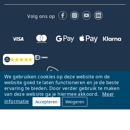
Facebook
Instagram
YouTube
LinkedIn
Volg ons op
Beoordelingen
We gebruiken cookies op deze website om de
website goed te laten functioneren en je de beste
ervaring te bieden. Door verder gebruik te maken
Terug naar de homepagina
Ga omhoog
van deze website ga je hiermee akkoord.
Meer
informatie
Accepteren
Weigeren
Lentiamo.nl is eigendom van en wordt beheerd door Lentiamo s.r.o.,
Tsjechië
Hier al 18 jaar voor jou.