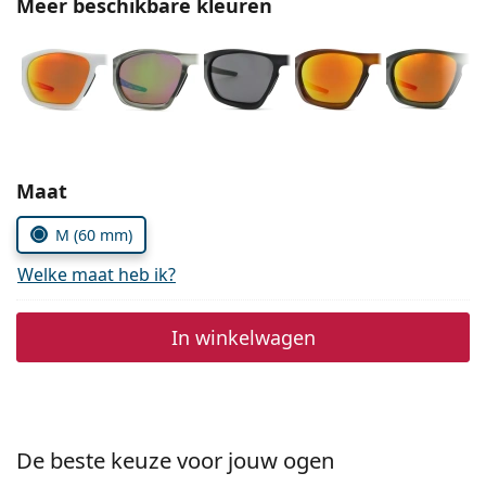
Meer beschikbare kleuren
Persol
Prada
Alle merken
Kies parameters:
Maat
M (60 mm)
Welke maat heb ik?
In winkelwagen
De beste keuze voor jouw ogen