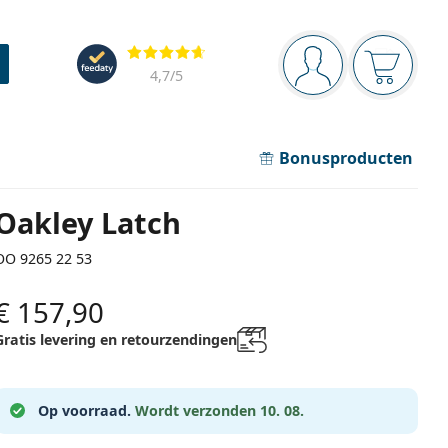
Navigatie
Beoordelingen
Je bent ingelogd
Jouw win
4,7
/5
Bonusproducten
Oakley Latch
OO 9265 22 53
€ 157,90
Gratis levering en retourzendingen
Op voorraad.
Wordt verzonden 10. 08.