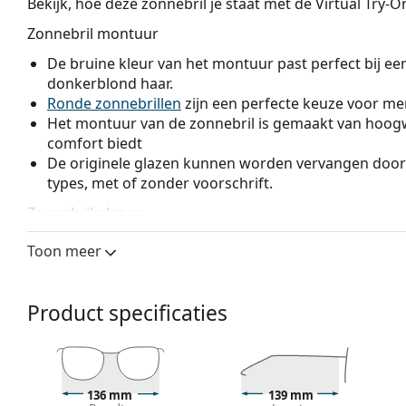
Bekijk, hoe deze zonnebril je staat met de Virtual Try-
Zonnebril montuur
De bruine kleur van het montuur past perfect bij ee
donkerblond haar.
Ronde zonnebrillen
zijn een perfecte keuze voor men
Het montuur van de zonnebril is gemaakt van hoogw
comfort biedt
De originele glazen kunnen worden vervangen door
types, met of zonder voorschrift.
Zonnebril glazen
De zwarte glazen verminderen de intensiteit van het 
Toon meer
kleuren te vervormen.
De brillenglazen zijn gemaakt van kunststof, met al
bestendigheid tegen barsten.
Product specificaties
De innovatieve
HDO
(High Definition Optics) lenste
gevoeligheid en gezichtsscherpte. HDO elimineert b
precies ziet zoals ze verschijnen en waar ze werkeli
technologie behaalt uitstekende resultaten in tests
136 mm
139 mm
biedt een uniek visueel beeld en ook bescherming.