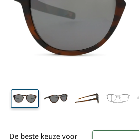
136 mm
Breedte
Glasbreed
44 mm
53 mm
Glashoogte
Glasbreedte
De beste keuze voor