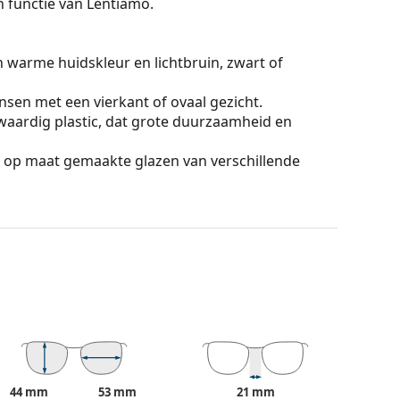
On functie van Lentiamo.
n warme huidskleur en lichtbruin, zwart of
sen met een vierkant of ovaal gezicht.
aardig plastic, dat grote duurzaamheid en
 op maat gemaakte glazen van verschillende
licht zonder het contrast te beïnvloeden of de
s onmiskenbare voordelen het lichte gewicht en de
chnologie zorgt voor een uitstekende scherpte,
eeldvergroting en -vervorming, zodat je objecten
jk zijn. De gepatenteerde oplossing in HDO-
 van het American National Standards Institute en
44 mm
53 mm
21 mm