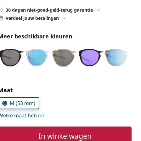
30 dagen niet-goed-geld-terug garantie
Verdeel jouw betalingen
Meer beschikbare kleuren
Kies parameters:
Maat
M (53 mm)
Welke maat heb ik?
In winkelwagen