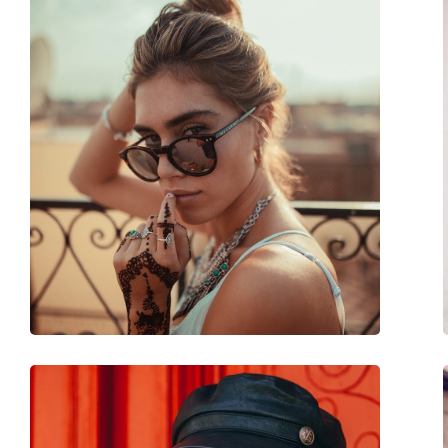
Montuur vorm:
Rond
Montuur kleur:
Bruin
Montuur materiaal:
Plastic
Maat:
M
Breedte:
136 mm
Lengte:
139 mm
Breedte brug:
21 mm
Gewicht:
65 gr
Verstelbare neus-pads:
No
Verende scharnier:
No
accessoires
Koker:
No
Reinigingsdoekje:
Ja