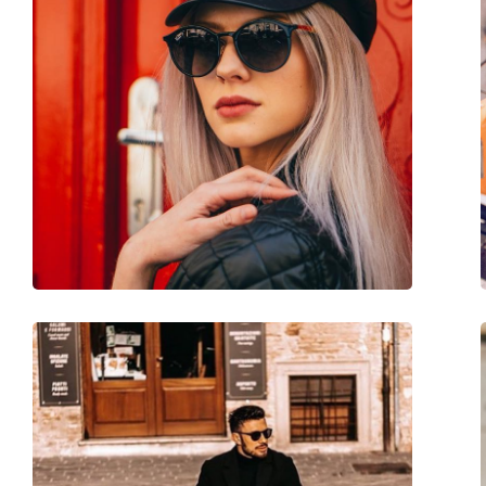
Overig
Geslacht:
Mannen
Categorie:
Zonnebrillen
Merk:
Oakley
Functie:
Sport
Sport:
Hiking
Code:
OO 9265 22 53
Voorschrift beschikbaar:
Ja