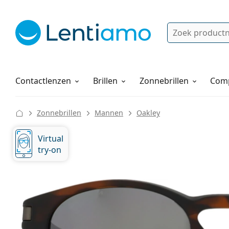
Zoek
Bestaande klant?
Navigatie menu
Lenzenvloeistoffen
Hoe bestellen
Contactlenzen
Brillen
Zonnebrillen
Comp
Zonnebrillen
Mannen
Oakley
Virtual
try-on