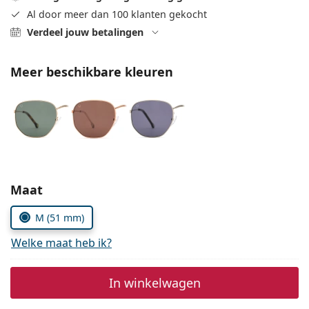
Gucci
Alle lenzenvloeistoffen
Online
Al door meer dan 100 klanten gekocht
Alle merken
Persol
Verdeel jouw betalingen
Prada
Meer beschikbare kleuren
Alle merken
Kies parameters:
Maat
M (51 mm)
Welke maat heb ik?
In winkelwagen