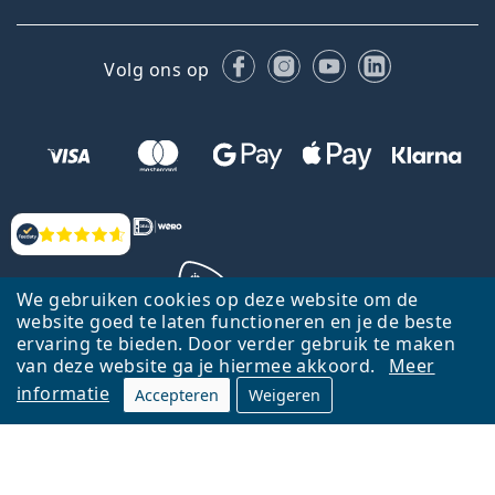
Facebook
Instagram
YouTube
LinkedIn
Volg ons op
Beoordelingen
We gebruiken cookies op deze website om de
website goed te laten functioneren en je de beste
ervaring te bieden. Door verder gebruik te maken
Terug naar de homepagina
Ga omhoog
van deze website ga je hiermee akkoord.
Meer
informatie
Accepteren
Weigeren
Lentiamo.nl is eigendom van en wordt beheerd door Lentiamo s.r.o.,
Tsjechië
Hier al 18 jaar voor jou.