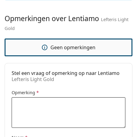
Categorie:
Zonnebrillen
Opmerkingen over Lentiamo
Merk:
Lentiamo
Lefteris Light
Gold
Functie:
Fashion
Code:
Lefteris Light Gold
Geen opmerkingen
Voorschrift
Ja
beschikbaar:
Stel een vraag of opmerking op naar Lentiamo
Lefteris Light Gold
Opmerking
*