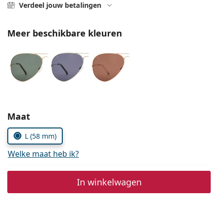
Persol
Verdeel jouw betalingen
Prada
Meer beschikbare kleuren
Alle merken
Kies parameters:
Maat
L (58 mm)
Welke maat heb ik?
In winkelwagen