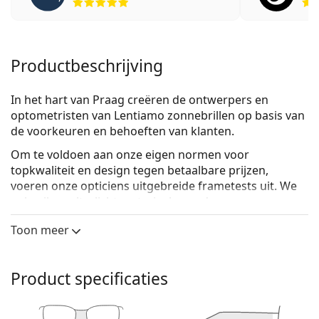
Productbeschrijving
In het hart van Praag creëren de ontwerpers en
optometristen van Lentiamo zonnebrillen op basis van
de voorkeuren en behoeften van klanten.
Om te voldoen aan onze eigen normen voor
topkwaliteit en design tegen betaalbare prijzen,
voeren onze opticiens uitgebreide frametests uit. We
gebruiken
ultralicht materiaal
waardoor onze
monturen comfortabel op je gezicht passen. Voor de
Toon meer
ideale look hebben onze ontwerpers een zorgvuldig
geselecteerde, maar uitgebreide set montuurvormen
gecreëerd voor elk gezichtstype. Voor de lenzen
Product specificaties
maken we gebruik van de beste actuele technologieën
om je ogen te beschermen tegen verblinding en UV-
stralen.