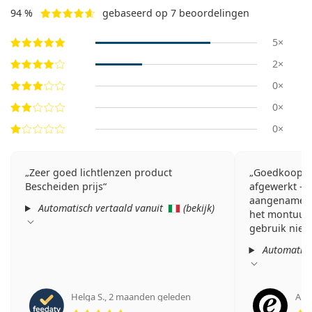
94 %
gebaseerd op 7 beoordelingen
5×
2×
0×
0×
0×
Zeer goed lichtlenzen product
Goedkoop m
Bescheiden prijs
afgewerkt - 
aangename en
Automatisch vertaald vanuit
(
bekijk
)
het montuur b
gebruik niet 
Automatisc
Helga S.
,
2 maanden geleden
Ano
Beoordeling 5 van 5