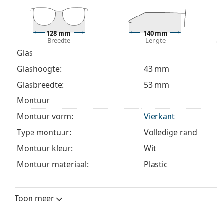
bij het kiezen.
Het is een medisch hulpmiddel. Lees de instructies voo
128 mm
140 mm
Breedte
Lengte
Glas
Glashoogte:
43 mm
Glasbreedte:
53 mm
montuur
Montuur vorm:
Vierkant
Type montuur:
Volledige rand
Montuur kleur:
Wit
Montuur materiaal:
Plastic
Maat:
S
Breedte:
128 mm
Toon meer
Lengte:
140 mm