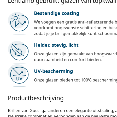
Lentiamo gebruikt glazen van topkwalit
Bestendige coating
We voegen een gratis anti-reflecterende b
voorkomt ongewenste schittering en besch
zodat je je bril gemakkelijk kunt schoonm
Helder, stevig, licht
Onze glazen zijn gemaakt van hoogwaardig
duurzaamheid en comfort bieden.
UV-bescherming
Onze glazen bieden tot 100% bescherming
Productbeschrijving
Brillen van Gucci garanderen een elegante uitstraling, alt
kleurrijke combinaties, verbonden aan de nieuwste mo