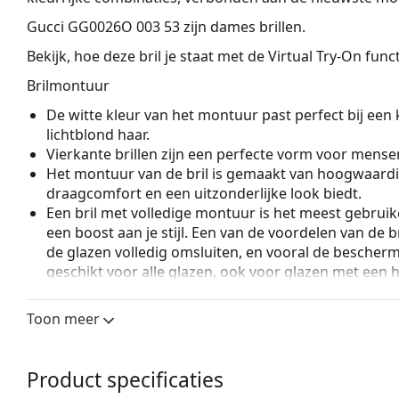
Gucci GG0026O 003 53
zijn dames brillen.
Bekijk, hoe deze bril je staat met de Virtual Try-On fun
Brilmontuur
De witte kleur van het montuur past perfect bij een 
lichtblond haar.
Vierkante brillen zijn een perfecte vorm voor mense
Het montuur van de bril is gemaakt van hoogwaardi
draagcomfort en een uitzonderlijke look biedt.
Een bril met volledige montuur is het meest gebruike
een boost aan je stijl. Een van de voordelen van de b
de glazen volledig omsluiten, en vooral de bescher
geschikt voor alle glazen, ook voor glazen met een 
Accessoires
Toon meer
Wij leveren de brillen in een originele hoes. De kle
Het meegeleverde doekje is ideaal voor het reinige
modellen worden geleverd met een stoffen zakje in 
Product specificaties
Bekijk het volledige assortiment
brillen
voor meer stijle