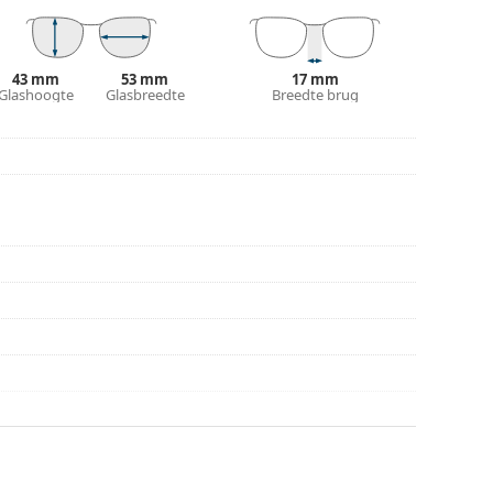
r gebruik.
43 mm
53 mm
17 mm
Glashoogte
Glasbreedte
Breedte brug