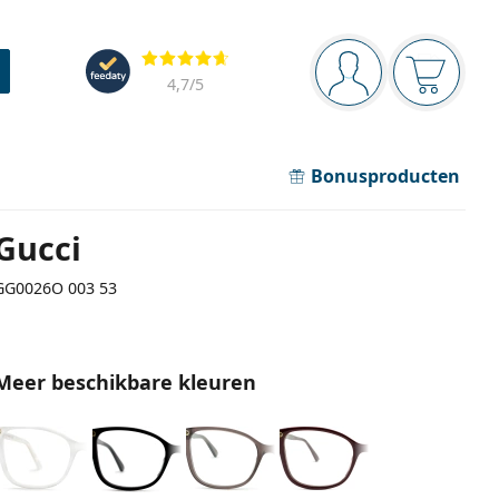
Navigatie
Beoordelingen
Je bent ingelogd
Jouw win
4,7
/5
Bonusproducten
Gucci
GG0026O 003 53
Meer beschikbare kleuren