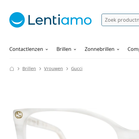
Zoek
Bestaande klant?
Navigatie menu
Lenzenvloeistoffen
Hoe bestellen
Contactlenzen
Brillen
Zonnebrillen
Comp
Brillen
Vrouwen
Gucci