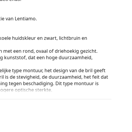
ctie van Lentiamo.
koele huidskleur en zwart, lichtbruin en
n met een rond, ovaal of driehoekig gezicht.
g kunststof, dat een hoge duurzaamheid,
lijke type montuur, het design van de bril geeft
ril is de stevigheid, de duurzaamheid, het feit dat
ming tegen beschadiging. Dit type montuur is
hogere optische sterkte.
ur van de koker en het ontwerp kunnen variëren.
n en verzorgen van zonnebrillen. Sommige
plaats van een doekje.
n of Bekijk onze
brillengids
als je hulp nodig hebt