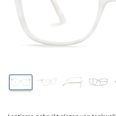
128 mm
Breedte
Glasbreed
43 mm
53 mm
Glashoogte
Glasbreedte