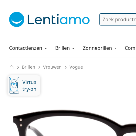
Zoek
Bestaande klant?
Navigatie menu
Lenzenvloeistoffen
Hoe bestellen
Contactlenzen
Brillen
Zonnebrillen
Comp
Brillen
Vrouwen
Vogue
Virtual
try-on