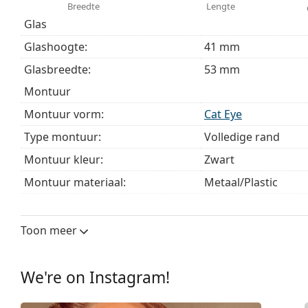
Het is een medisch hulpmiddel. Lees de instructies voo
Breedte
Lengte
Glas
Glashoogte:
41 mm
Glasbreedte:
53 mm
montuur
Montuur vorm:
Cat Eye
Type montuur:
Volledige rand
Montuur kleur:
Zwart
Montuur materiaal:
Metaal/Plastic
Maat:
M
Breedte:
135 mm
Toon meer
Lengte:
140 mm
Breedte brug:
17 mm
We're on Instagram!
Gewicht:
40 gr