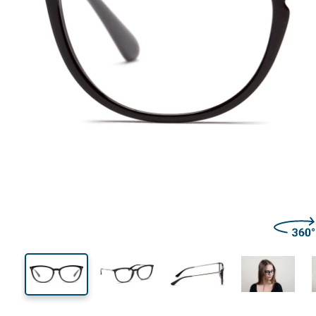
135 mm
Breedte
Glasbreed
41 mm
53 mm
Glashoogte
Glasbreedte