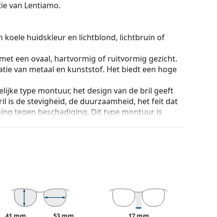
ctie van Lentiamo.
 koele huidskleur en lichtblond, lichtbruin of
 met een ovaal, hartvormig of ruitvormig gezicht.
tie van metaal en kunststof. Het biedt een hoge
lijke type montuur, het design van de bril geeft
ril is de stevigheid, de duurzaamheid, het feit dat
ming tegen beschadiging. Dit type montuur is
hogere optische sterkte.
ur van de koker en het ontwerp kunnen variëren.
n en verzorgen van zonnebrillen. Sommige
plaats van een doekje.
n of Bekijk onze
brillengids
als je hulp nodig hebt
41 mm
53 mm
17 mm