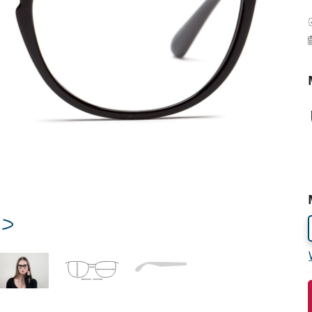
53
17
140
140 mm
Lengte
te
Breedte
Lengte
brug
17 mm
Breedte brug