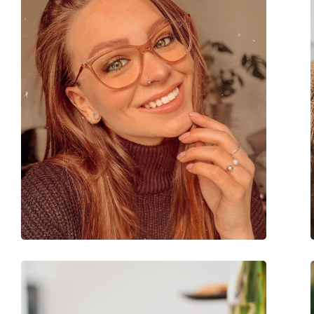
Verstelbare neus-pads:
No
Verende scharnier:
No
Clip-on:
No
accessoires
Koker:
Ja
Reinigingsdoekje:
Ja
Overig
Geslacht:
Vrouwen
Categorie:
Brillen
Merk:
Vogue
Code:
0VO5276 W44 53