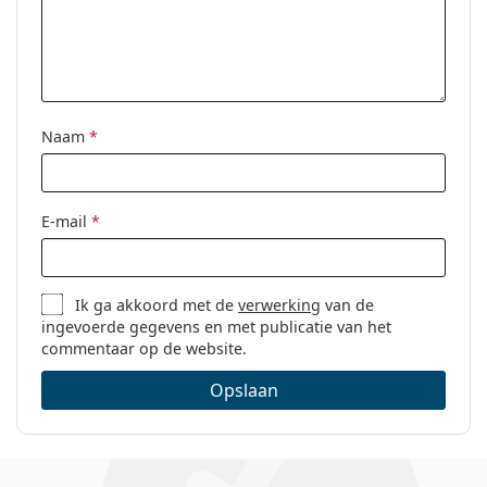
Categorie:
Brillen
Merk:
Vogue
Code:
0VO5274B 2385 51
Naam
*
E-mail
*
Ik ga akkoord met de
verwerking
van de
ingevoerde gegevens en met publicatie van het
commentaar op de website.
Opslaan