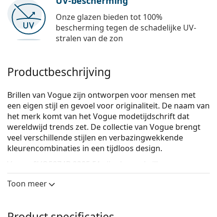
UV-bescherming
Onze glazen bieden tot 100%
bescherming tegen de schadelijke UV-
stralen van de zon
Productbeschrijving
Brillen van Vogue zijn ontworpen voor mensen met
een eigen stijl en gevoel voor originaliteit. De naam van
het merk komt van het Vogue modetijdschrift dat
wereldwijd trends zet. De collectie van Vogue brengt
veel verschillende stijlen en verbazingwekkende
kleurencombinaties in een tijdloos design.
Vogue 0VO5274B 2385 51
zijn dames brillen.
Bekijk, hoe deze bril je staat met de Virtual Try-On
Toon meer
functie van Lentiamo.
Brilmontuur
Product specificaties