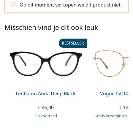
Persol
Op dit moment verkopen we dit product niet.
Prada
Misschien vind je dit ook leuk
Alle merken
BESTSELLER
Lentiamo Anna Deep Black
Vogue 0VO429
€ 45,00
€ 149
op voorraad
Gratis bezorging
&
mo