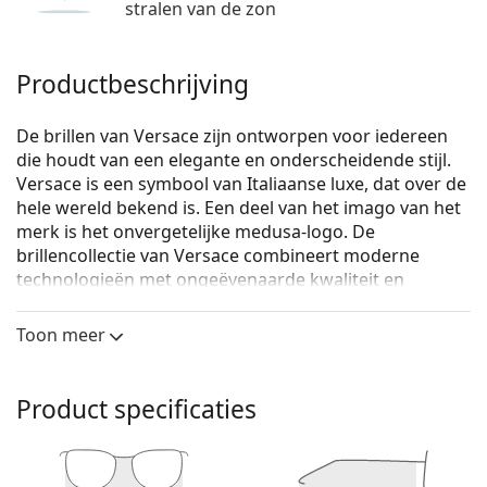
stralen van de zon
Productbeschrijving
De brillen van Versace zijn ontworpen voor iedereen
die houdt van een elegante en onderscheidende stijl.
Versace is een symbool van Italiaanse luxe, dat over de
hele wereld bekend is. Een deel van het imago van het
merk is het onvergetelijke medusa-logo. De
brillencollectie van Versace combineert moderne
technologieën met ongeëvenaarde kwaliteit en
luxueus design.
Toon meer
Versace 0VE1218 1345 53
zijn dames brillen.
Bekijk, hoe deze bril je staat met de Virtual Try-On
functie van Lentiamo.
Product specificaties
Brilmontuur
De paarse kleur van het montuur past perfect bij