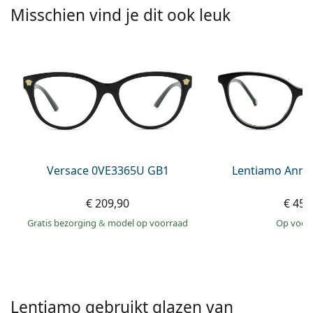
Persol
Misschien vind je dit ook leuk
Prada
Alle merken
Versace 0VE3365U GB1
Lentiamo Anna
€ 209,90
€ 45,
Gratis bezorging
&
model op voorraad
op voor
Lentiamo gebruikt glazen van