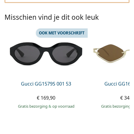
Gucci
Alle lenzenvloeistoffen
Online
Alle merken
Persol
Misschien vind je dit ook leuk
Prada
OOK MET VOORSCHRIFT
Alle merken
Gucci GG1579S 001 53
Gucci GG160
€ 169,90
€ 349
Gratis bezorging
&
op voorraad
Gratis bezorging