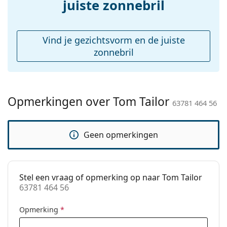
accessoires
juiste zonnebril
Koker:
Ja
Reinigingsdoekje:
No
Vind je gezichtsvorm en de juiste
Overig
zonnebril
Geslacht:
Vrouwen
Categorie:
Zonnebrillen
Opmerkingen over Tom Tailor
Merk:
Tom Tailor
63781 464 56
Functie:
Fashion
Geen opmerkingen
Code:
63781 464 56
Stel een vraag of opmerking op naar Tom Tailor
63781 464 56
Opmerking
*