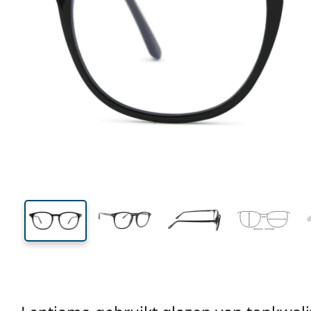
135 mm
Breedte
Glasbreed
42 mm
50 mm
Glashoogte
Glasbreedte