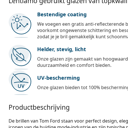
Lentiamo gebruikt glazen van topkwalit
Bestendige coating
We voegen een gratis anti-reflecterende b
voorkomt ongewenste schittering en besch
zodat je je bril gemakkelijk kunt schoonm
Helder, stevig, licht
Onze glazen zijn gemaakt van hoogwaardig
duurzaamheid en comfort bieden.
UV-bescherming
Onze glazen bieden tot 100% bescherming
Productbeschrijving
De brillen van Tom Ford staan voor perfect design, eleg
iconen van de huidige mode-industrie en zijn typische na