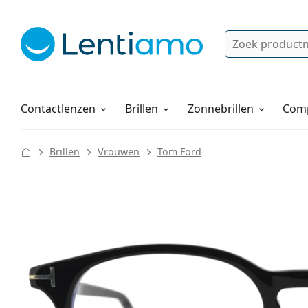
Zoek
Bestaande klant?
Navigatie menu
Lenzenvloeistoffen
Hoe bestellen
Contactlenzen
Brillen
Zonnebrillen
Comp
Brillen
Vrouwen
Tom Ford