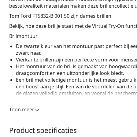
beste kwaliteit materialen maken deze brillencollectie u
Tom Ford FT5832-B 001 50
zijn dames brillen.
Bekijk, hoe deze bril je staat met de Virtual Try-On fun
Brilmontuur
De zwarte kleur van het montuur past perfect bij een
zwart haar.
Vierkante brillen zijn een perfecte vorm voor mense
Het montuur van de bril is gemaakt van hoogwaardi
draagcomfort en een uitzonderlijke look biedt.
Een bril met volledige montuur is het meest gebruike
een boost aan je stijl. Een van de voordelen van de b
de glazen volledig omsluiten, en vooral de bescher
geschikt voor alle glazen, ook voor glazen met een 
Toon meer
Accessoires
Wij leveren de brillen in een originele hoes. De kle
Het meegeleverde doekje is ideaal voor het reinige
Product specificaties
modellen worden geleverd met een stoffen zakje in 