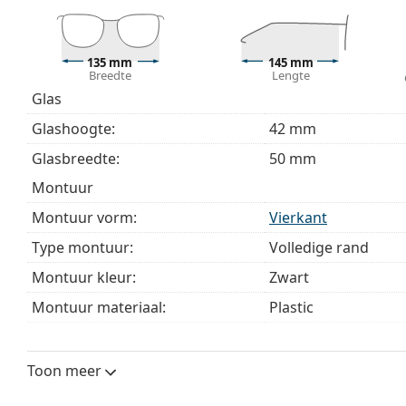
Bekijk het volledige assortiment
brillen
voor meer stijle
bij het kiezen.
135 mm
145 mm
Het is een medisch hulpmiddel. Lees de instructies voo
Breedte
Lengte
Glas
Glashoogte:
42 mm
Glasbreedte:
50 mm
montuur
Montuur vorm:
Vierkant
Type montuur:
Volledige rand
Montuur kleur:
Zwart
Montuur materiaal:
Plastic
Maat:
M
Breedte:
135 mm
Toon meer
Lengte:
145 mm