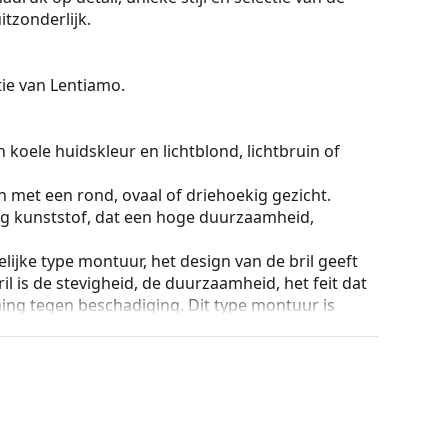
itzonderlijk.
ctie van Lentiamo.
 koele huidskleur en lichtblond, lichtbruin of
n met een rond, ovaal of driehoekig gezicht.
g kunststof, dat een hoge duurzaamheid,
lijke type montuur, het design van de bril geeft
ril is de stevigheid, de duurzaamheid, het feit dat
ming tegen beschadiging. Dit type montuur is
hogere optische sterkte.
ur van de koker en het ontwerp kunnen variëren.
n en verzorgen van zonnebrillen. Sommige
plaats van een doekje.