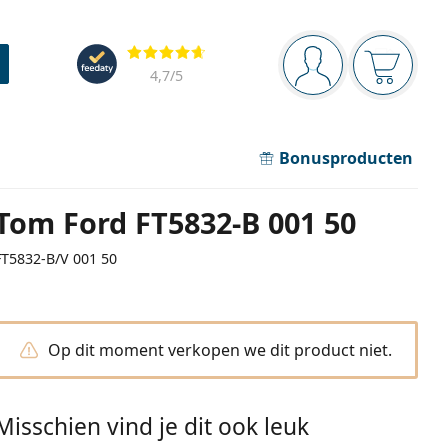
Navigatie
Beoordelingen
Je bent ingelogd
Jouw win
4,7
/5
Bonusproducten
Tom Ford FT5832-B 001 50
FT5832-B/V 001 50
Op dit moment verkopen we dit product niet.
Misschien vind je dit ook leuk