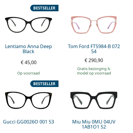
BESTSELLER
Lentiamo Anna Deep
Tom Ford FT5984-B 072
Black
54
€ 290,90
€ 45,00
Gratis bezorging
&
op voorraad
model op voorraad
BESTSELLER
Gucci GG0026O 001 53
Miu Miu 0MU 04UV
1AB1O1 52