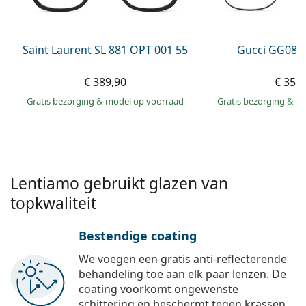
Persol
Prada
Saint Laurent SL 881 OPT 001 55
Gucci GG083
Alle merken
€ 389,90
€ 359
Gratis bezorging
&
model op voorraad
Gratis bezorging
&
mo
Lentiamo gebruikt glazen van
topkwaliteit
Bestendige coating
We voegen een gratis anti-reflecterende
behandeling toe aan elk paar lenzen. De
coating voorkomt ongewenste
schittering en beschermt tegen krassen,