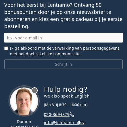
Voor het eerst bij Lentiamo? Ontvang 50
bonuspunten door je op onze nieuwsbrief te
abonneren en kies een gratis cadeau bij je eerste
bestelling.
E-mail
Ik ga akkoord met de
verwerking van persoonsgegevens
met het doel zakelijke communicatie
Schrijf in
Hulp nodig?
We also speak English
(Ma-Vrij 8:30 - 16:00 uur)
020-3694829
Damon
info@lentiamo.nl