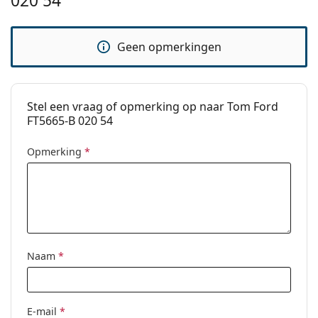
020 54
voor gebruik.
pads:
Verende
No
Geen opmerkingen
scharnier:
accessoires
Koker:
Ja
Stel een vraag of opmerking op naar Tom Ford
Reinigingsdoekje:
Ja
FT5665-B 020 54
Overig
Opmerking
*
Geslacht:
Mannen
Categorie:
Brillen
Merk:
Tom Ford
Code:
FT5665-B/V 020 54
Naam
*
E-mail
*