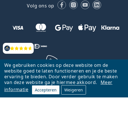
Facebook
Instagram
YouTube
LinkedIn
Volg ons op
Beoordelingen
We gebruiken cookies op deze website om de
website goed te laten functioneren en je de beste
ervaring te bieden. Door verder gebruik te maken
Terug naar de homepagina
Ga omhoog
van deze website ga je hiermee akkoord.
Meer
informatie
Accepteren
Weigeren
Lentiamo.nl is eigendom van en wordt beheerd door Lentiamo s.r.o.,
Tsjechië
Hier al 18 jaar voor jou.