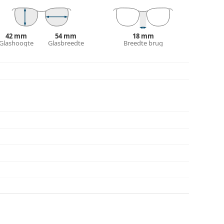
plaats van een doekje.
n of Bekijk onze
brillengids
als je hulp nodig hebt
42 mm
54 mm
18 mm
Glashoogte
Glasbreedte
Breedte brug
r gebruik.