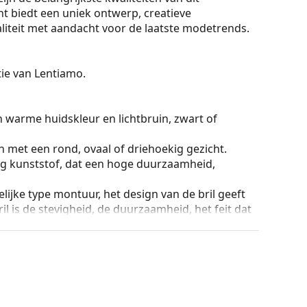
nt biedt een uniek ontwerp, creatieve
iteit met aandacht voor de laatste modetrends.
ctie van Lentiamo.
n warme huidskleur en lichtbruin, zwart of
n met een rond, ovaal of driehoekig gezicht.
g kunststof, dat een hoge duurzaamheid,
lijke type montuur, het design van de bril geeft
ril is de stevigheid, de duurzaamheid, het feit dat
ming tegen beschadiging. Dit type montuur is
hogere optische sterkte.
ur van de koker en het ontwerp kunnen variëren.
n en verzorgen van zonnebrillen. Sommige