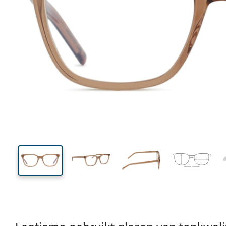
135 mm
Breedte
Glasbreed
42 mm
54 mm
Glashoogte
Glasbreedte