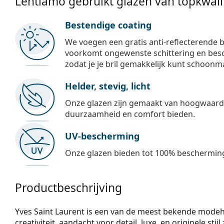
Lentiamo gebruikt glazen van topkwalit
Bestendige coating
We voegen een gratis anti-reflecterende b
voorkomt ongewenste schittering en besch
zodat je je bril gemakkelijk kunt schoonm
Helder, stevig, licht
Onze glazen zijn gemaakt van hoogwaardig
duurzaamheid en comfort bieden.
UV-bescherming
Onze glazen bieden tot 100% bescherming
Productbeschrijving
Yves Saint Laurent is een van de meest bekende mode
creativiteit, aandacht voor detail, luxe, en originele stijl