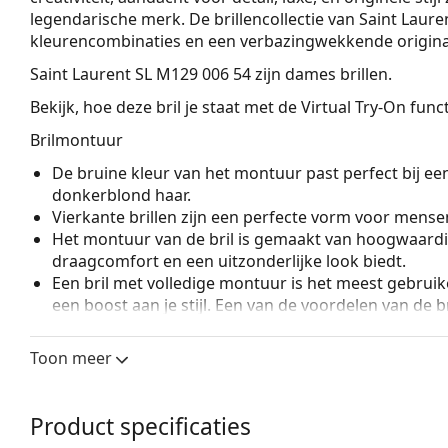
legendarische merk. De brillencollectie van Saint Laure
kleurencombinaties en een verbazingwekkende original
Saint Laurent SL M129 006 54
zijn dames brillen.
Bekijk, hoe deze bril je staat met de Virtual Try-On fun
Brilmontuur
De bruine kleur van het montuur past perfect bij ee
donkerblond haar.
Vierkante brillen zijn een perfecte vorm voor mense
Het montuur van de bril is gemaakt van hoogwaardi
draagcomfort en een uitzonderlijke look biedt.
Een bril met volledige montuur is het meest gebruike
een boost aan je stijl. Een van de voordelen van de b
de glazen volledig omsluiten, en vooral de bescher
geschikt voor alle glazen, ook voor glazen met een 
Toon meer
Accessoires
Wij leveren de brillen in een originele hoes. De kle
Product specificaties
Het meegeleverde doekje is ideaal voor het reinige