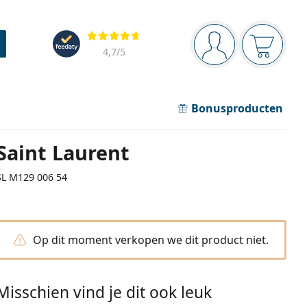
Navigatie
Beoordelingen
Je bent ingelogd
Jouw win
4,7
/5
Bonusproducten
Saint Laurent
SL M129 006 54
Op dit moment verkopen we dit product niet.
Misschien vind je dit ook leuk