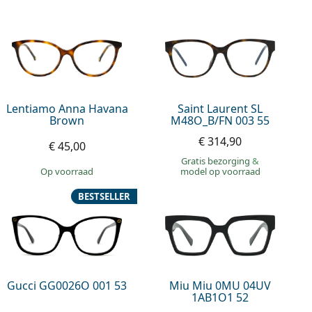
Lentiamo Anna Havana
Saint Laurent SL
Brown
M48O_B/FN 003 55
€ 314,90
€ 45,00
Gratis bezorging
&
op voorraad
model op voorraad
BESTSELLER
Gucci GG0026O 001 53
Miu Miu 0MU 04UV
1AB1O1 52