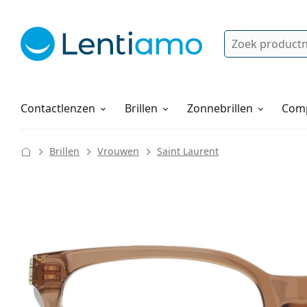
Zoek
Bestaande klant?
Navigatie menu
Lenzenvloeistoffen
Hoe bestellen
Contactlenzen
Brillen
Zonnebrillen
Comp
Brillen
Vrouwen
Saint Laurent