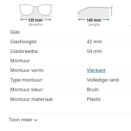
modellen worden geleverd met een stoffen zakje in 
Bekijk het volledige assortiment
brillen
voor meer stijle
bij het kiezen.
135 mm
145 mm
Breedte
Lengte
Het is een medisch hulpmiddel. Lees de instructies voo
Glas
Glashoogte:
42 mm
Glasbreedte:
54 mm
montuur
Montuur vorm:
Vierkant
Type montuur:
Volledige rand
Montuur kleur:
Bruin
Montuur materiaal:
Plastic
Maat:
M
Breedte:
135 mm
Toon meer
Lengte:
145 mm