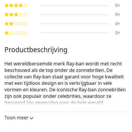
0×
0×
0×
0×
Productbeschrijving
Het wereldberoemde merk Ray-ban wordt met recht
beschouwd als de top onder de zonnebrillen. De
collectie van Ray-ban staat garant voor hoge kwaliteit
met een tijdloos design en is verkrijgbaar in vele
vormen en kleuren. De iconische Ray-ban zonnebrillen
zijn ook populair onder celebrities, waardoor ze
beroemd zijn geworden over de hele wereld.
Ray-Ban Thalia RB2195 901/31
zijn unisex zonnebrillen.
Toon meer
Bekijk, hoe deze zonnebril je staat met de Virtual Try-
On functie van Lentiamo.