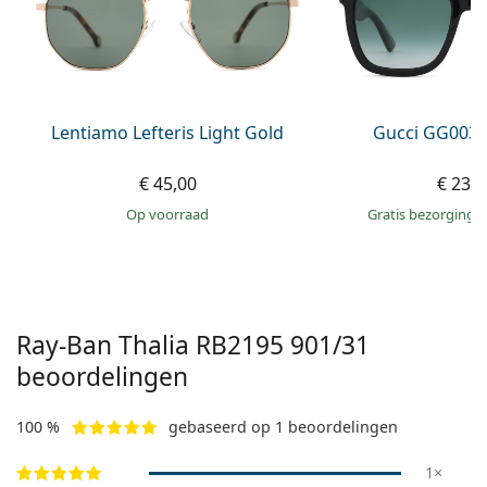
Persol
Prada
Alle merken
Lentiamo Lefteris Light Gold
Gucci GG0034
€ 45,00
€ 234
op voorraad
Gratis bezorging
Ray-Ban Thalia RB2195 901/31
beoordelingen
100 %
gebaseerd op 1 beoordelingen
1×