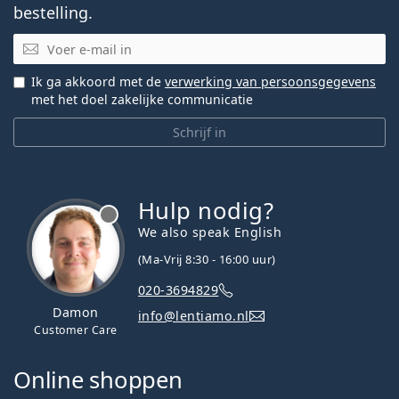
bestelling.
E-mail
Ik ga akkoord met de
verwerking van persoonsgegevens
met het doel zakelijke communicatie
Schrijf in
Hulp nodig?
We also speak English
(Ma-Vrij 8:30 - 16:00 uur)
020-3694829
Damon
info@lentiamo.nl
Customer Care
Online shoppen