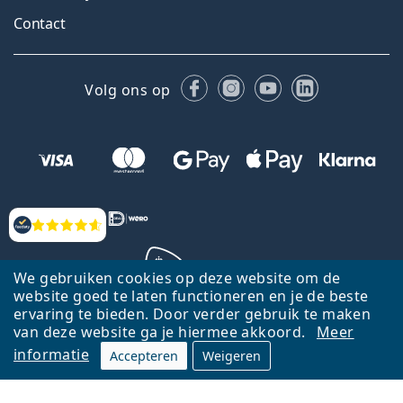
Contact
Facebook
Instagram
YouTube
LinkedIn
Volg ons op
Beoordelingen
We gebruiken cookies op deze website om de
website goed te laten functioneren en je de beste
ervaring te bieden. Door verder gebruik te maken
Terug naar de homepagina
Ga omhoog
van deze website ga je hiermee akkoord.
Meer
informatie
Accepteren
Weigeren
Lentiamo.nl is eigendom van en wordt beheerd door Lentiamo s.r.o.,
Tsjechië
Hier al 18 jaar voor jou.