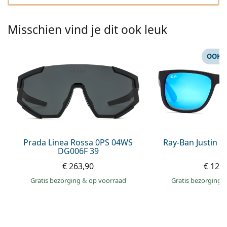
Persol
Prada
Misschien vind je dit ook leuk
Alle merken
OOK 
Prada Linea Rossa 0PS 04WS
Ray-Ban Justin 
DG006F 39
€ 263,90
€ 129
Gratis bezorging
&
op voorraad
Gratis bezorging