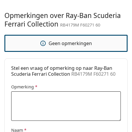
Merk:
Ray-Ban
Opmerkingen over Ray-Ban Scuderia
Functie:
Fashion
Ferrari Collection
RB4179M F60271 60
Code:
RB4179M F60271 60
Geen opmerkingen
Stel een vraag of opmerking op naar Ray-Ban
Scuderia Ferrari Collection
RB4179M F60271 60
Opmerking
*
Naam
*