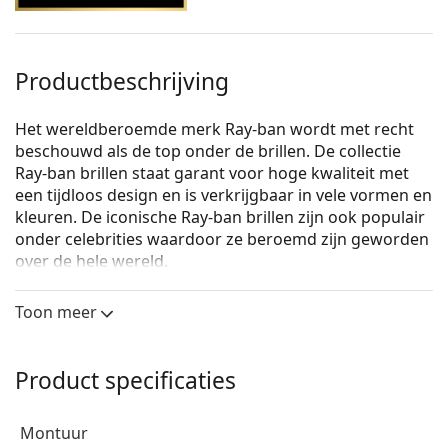
Productbeschrijving
Het wereldberoemde merk Ray-ban wordt met recht
beschouwd als de top onder de brillen. De collectie
Ray-ban brillen staat garant voor hoge kwaliteit met
een tijdloos design en is verkrijgbaar in vele vormen en
kleuren. De iconische Ray-ban brillen zijn ook populair
onder celebrities waardoor ze beroemd zijn geworden
over de hele wereld.
Ray-Ban Round Metal 0RX3447V 3094
zijn unixsex
Toon meer
brillen.
Bekijk, hoe deze bril je staat met de Virtual Try-On
functie van Lentiamo.
Product specificaties
Brilmontuur
montuur
De roze kleur van het montuur past perfect bij een