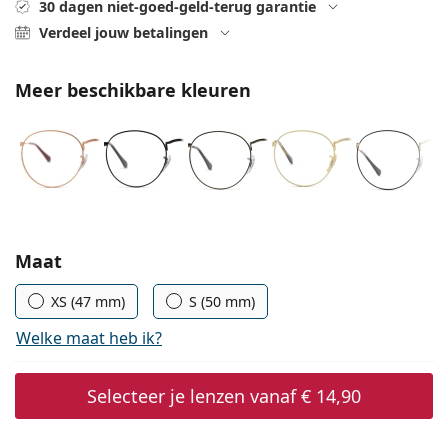
Gucci
30 dagen niet-goed-geld-terug garantie
Alle lenzenvloeistoffen
Online
Alle merken
Verdeel jouw betalingen
Persol
Prada
Meer beschikbare kleuren
Alle merken
Kies parameters:
Maat
XS (47 mm)
S (50 mm)
Welke maat heb ik?
Selecteer je lenzen vanaf
€ 14,90