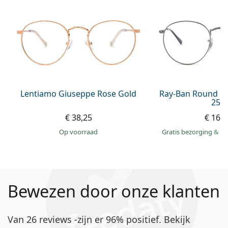
Lentiamo Giuseppe Rose Gold
Ray-Ban Round M
250
€ 38,25
€ 164
op voorraad
Gratis bezorging
&
mo
Bewezen door onze klanten
Van 26 reviews -zijn er 96% positief. Bekijk