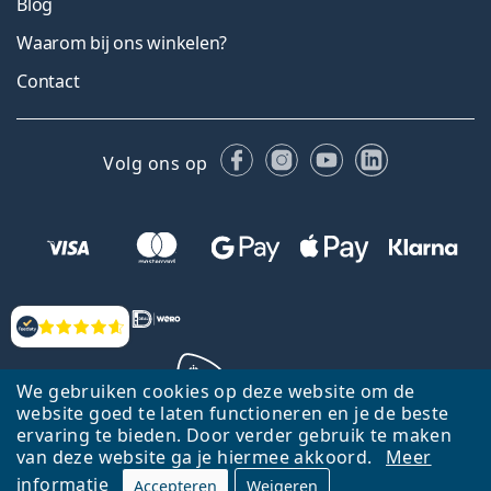
Blog
Waarom bij ons winkelen?
Contact
Facebook
Instagram
YouTube
LinkedIn
Volg ons op
Beoordelingen
We gebruiken cookies op deze website om de
website goed te laten functioneren en je de beste
ervaring te bieden. Door verder gebruik te maken
Terug naar de homepagina
Ga omhoog
van deze website ga je hiermee akkoord.
Meer
informatie
Accepteren
Weigeren
Lentiamo.nl is eigendom van en wordt beheerd door Lentiamo s.r.o.,