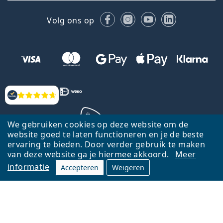
Facebook
Instagram
YouTube
LinkedIn
Volg ons op
Beoordelingen
We gebruiken cookies op deze website om de
website goed te laten functioneren en je de beste
ervaring te bieden. Door verder gebruik te maken
Terug naar de homepagina
Ga omhoog
van deze website ga je hiermee akkoord.
Meer
informatie
Accepteren
Weigeren
Lentiamo.nl is eigendom van en wordt beheerd door Lentiamo s.r.o.,
Tsjechië
Hier al 18 jaar voor jou.