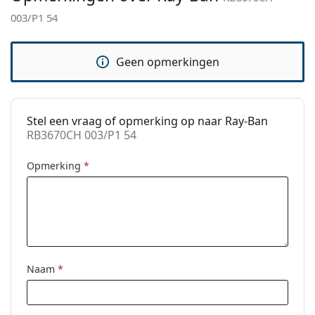
003/P1 54
Code:
RB3670CH 003/P1 54
Geen opmerkingen
Stel een vraag of opmerking op naar Ray-Ban
RB3670CH 003/P1 54
Opmerking
*
Naam
*