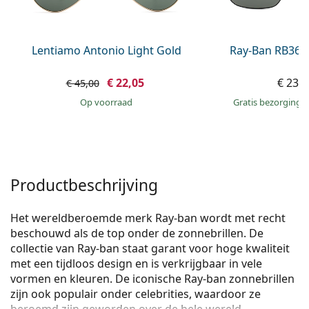
Persol
Prada
Lentiamo Antonio Light Gold
Ray-Ban RB368
Alle merken
€ 22,05
€ 234
€ 45,00
op voorraad
Gratis bezorging
Productbeschrijving
Het wereldberoemde merk Ray-ban wordt met recht
beschouwd als de top onder de zonnebrillen. De
collectie van Ray-ban staat garant voor hoge kwaliteit
met een tijdloos design en is verkrijgbaar in vele
vormen en kleuren. De iconische Ray-ban zonnebrillen
zijn ook populair onder celebrities, waardoor ze