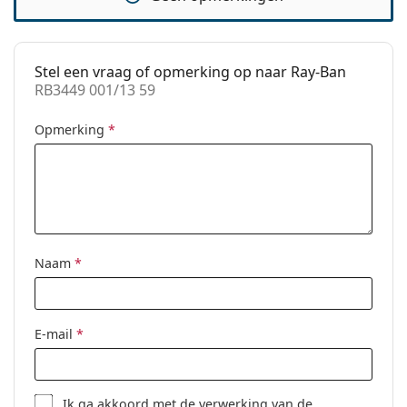
Voorschrift
No
beschikbaar:
Stel een vraag of opmerking op naar Ray-Ban
RB3449 001/13 59
Opmerking
*
Naam
*
E-mail
*
Ik ga akkoord met de
verwerking
van de