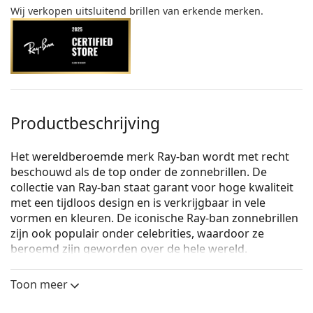
Wij verkopen uitsluitend brillen van erkende merken.
Productbeschrijving
Het wereldberoemde merk Ray-ban wordt met recht
beschouwd als de top onder de zonnebrillen. De
collectie van Ray-ban staat garant voor hoge kwaliteit
met een tijdloos design en is verkrijgbaar in vele
vormen en kleuren. De iconische Ray-ban zonnebrillen
zijn ook populair onder celebrities, waardoor ze
beroemd zijn geworden over de hele wereld.
Ray-Ban RB3449 001/13 59
zijn heren zonnebrillen.
Toon meer
Bekijk, hoe deze zonnebril je staat met de Virtual Try-
On functie van Lentiamo.