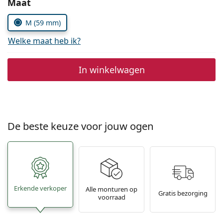
Kies parameters:
Maat
Persol
M (59 mm)
Prada
Welke maat heb ik?
Alle merken
In winkelwagen
De beste keuze voor jouw ogen
Erkende verkoper
Alle monturen op
Gratis bezorging
voorraad