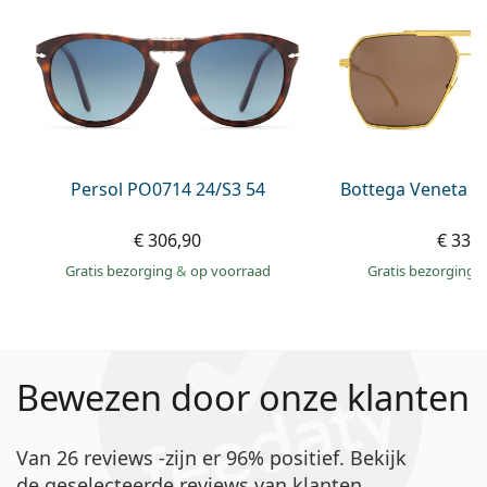
Persol PO0714 24/S3 54
Bottega Veneta B
€ 306,90
€ 339
Gratis bezorging
&
op voorraad
Gratis bezorging
Bewezen door onze klanten
Van 26 reviews -zijn er 96% positief. Bekijk
de geselecteerde reviews van klanten