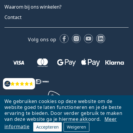
Waarom bij ons winkelen?
Contact
Facebook
Instagram
YouTube
LinkedIn
Volg ons op
Beoordelingen
We gebruiken cookies op deze website om de
website goed te laten functioneren en je de beste
ervaring te bieden. Door verder gebruik te maken
Terug naar de homepagina
Ga omhoog
van deze website ga je hiermee akkoord.
Meer
informatie
Accepteren
Weigeren
Lentiamo.nl is eigendom van en wordt beheerd door Lentiamo s.r.o.,
Tsjechië
Hier al 18 jaar voor jou.