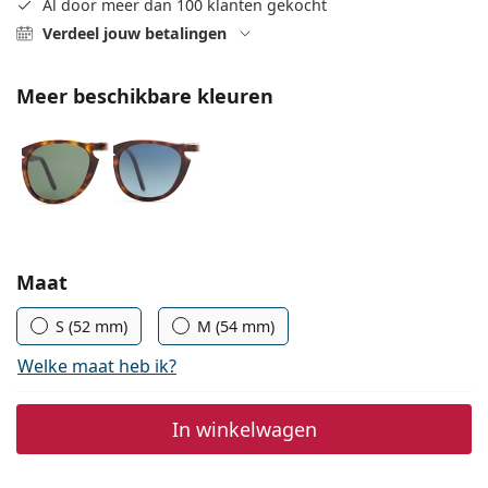
Al door meer dan 100 klanten gekocht
Persol
Verdeel jouw betalingen
Prada
Meer beschikbare kleuren
Alle merken
Kies parameters:
Maat
S (52 mm)
M (54 mm)
Welke maat heb ik?
In winkelwagen