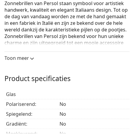
Zonnebrillen van Persol staan symbool voor artistiek
handwerk, kwaliteit en elegant Italiaans design. Tot op
de dag van vandaag worden ze met de hand gemaakt
in een fabriek in Italië en zijn ze bekend over de hele
wereld dankzij de karakteristieke pijlen op de pootjes.
Zonnebrillen van Persol zijn bekend voor hun unieke
charme en zijn uitgegroeid tot een mooie accessoire
dankzij hun hoge kwaliteit, traditionele vormen en het
merk.
Toon meer
Persol PO0714 24/31
zijn heren zonnebrillen.
Bekijk, hoe deze zonnebril je staat met de Virtual Try-
Product specificaties
On functie van Lentiamo.
Zonnebril montuur
Glas
De bruine kleur van het montuur past perfect bij
Polariserend:
No
een warme huidskleur en lichtbruin, zwart of
Spiegelend:
No
donkerblond haar.
Piloten aviator zonnebrillen
zijn een perfecte keuze
Gradiënt:
No
voor mensen met een vierkant, ovaal of driehoekig
Meekleurend:
No