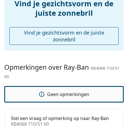
Vind je gezichtsvorm en de
een doekje.
accessoires
juiste zonnebril
Bekijk het volledige assortiment
zonnebrillen
voor
Koker:
Ja
meer stijlen van populaire merken.
Reinigingsdoekje:
Ja
Vind je gezichtsvorm en de juiste
Overig
zonnebril
Geslacht:
Vrouwen
Categorie:
Zonnebrillen
Merk:
Ray-Ban
Opmerkingen over Ray-Ban
RB4068 710/51
Functie:
Fashion
60
Code:
RB4068 710/51 60
Voorschrift
No
Geen opmerkingen
beschikbaar:
Stel een vraag of opmerking op naar Ray-Ban
RB4068 710/51 60