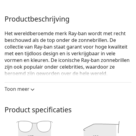
Productbeschrijving
Het wereldberoemde merk Ray-ban wordt met recht
beschouwd als de top onder de zonnebrillen. De
collectie van Ray-ban staat garant voor hoge kwaliteit
met een tijdloos design en is verkrijgbaar in vele
vormen en kleuren. De iconische Ray-ban zonnebrillen
zijn ook populair onder celebrities, waardoor ze
beroemd zijn geworden over de hele wereld.
Ray-Ban RB4068 710/51 60
zijn dames zonnebrillen.
Toon meer
Bekijk, hoe deze zonnebril je staat met de Virtual Try-
On functie van Lentiamo.
Product specificaties
Zonnebril montuur
De bruine kleur van het montuur past perfect bij
een warme huidskleur en lichtbruin, zwart of
donkerblond haar.