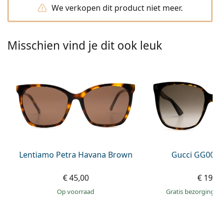
Persol
We verkopen dit product niet meer.
Prada
Misschien vind je dit ook leuk
Alle merken
Lentiamo Petra Havana Brown
Gucci GG002
€ 45,00
€ 199
op voorraad
Gratis bezorging