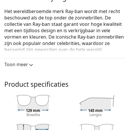
Het wereldberoemde merk Ray-ban wordt met recht
beschouwd als de top onder de zonnebrillen. De
collectie van Ray-ban staat garant voor hoge kwaliteit
met een tijdloos design en is verkrijgbaar in vele
vormen en kleuren. De iconische Ray-ban zonnebrillen
zijn ook populair onder celebrities, waardoor ze
beroemd zijn geworden over de hele wereld.
Ray-Ban Oval RB3547 003/R5 51
zijn unisex
Toon meer
zonnebrillen.
Bekijk, hoe deze zonnebril je staat met de Virtual Try-
On functie van Lentiamo.
Product specificaties
Zonnebril montuur
Het zilveren montuur past perfect bij een koele
huidskleur en bij rood, grijs, wit of
129 mm
145 mm
donkerblond haar.
Breedte
Lengte
Ronde zonnebrillen
zijn een perfecte keuze voor
mensen met een vierkant of ovaal gezicht.