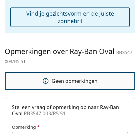
Koker:
Ja
Reinigingsdoekje:
Ja
Vind je gezichtsvorm en de juiste
Overig
zonnebril
Geslacht:
Unisex
Categorie:
Zonnebrillen
Opmerkingen over Ray-Ban Oval
Merk:
Ray-Ban
RB3547
003/R5 51
Functie:
Fashion
Code:
RB3547 003/R5 51
Geen opmerkingen
Voorschrift
No
beschikbaar:
Stel een vraag of opmerking op naar Ray-Ban
Oval
RB3547 003/R5 51
Opmerking
*