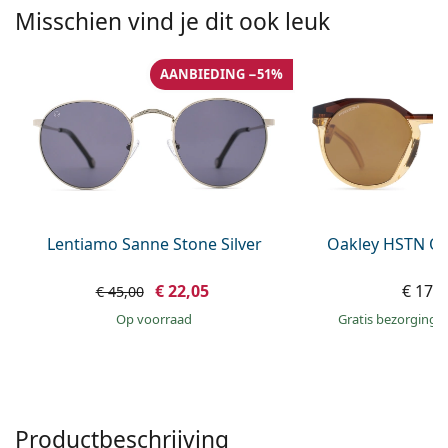
Persol
Misschien vind je dit ook leuk
Prada
AANBIEDING −51%
Alle merken
Lentiamo Sanne Stone Silver
Oakley HSTN OO
€ 22,05
€ 174
€ 45,00
op voorraad
Gratis bezorging
Productbeschrijving