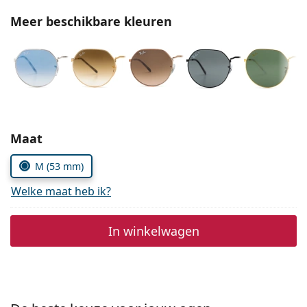
Persol
Meer beschikbare kleuren
Prada
Alle merken
Kies parameters:
Maat
M (53 mm)
Welke maat heb ik?
In winkelwagen