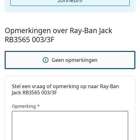
zonnebril
een doekje.
Overig
Bekijk het volledige assortiment
zonnebrillen
voor
Geslacht:
Unisex
meer stijlen van populaire merken.
Categorie:
Zonnebrillen
Opmerkingen over Ray-Ban Jack
Merk:
Ray-Ban
RB3565 003/3F
Functie:
Fashion
Code:
RB3565 003/3F 53
Geen opmerkingen
Voorschrift
No
beschikbaar:
Stel een vraag of opmerking op naar Ray-Ban
Jack RB3565 003/3F
Opmerking
*