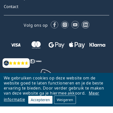
Contact
Facebook
Instagram
YouTube
LinkedIn
Volg ons op
Beoordelingen
We gebruiken cookies op deze website om de
website goed te laten functioneren en je de beste
ervaring te bieden. Door verder gebruik te maken
Terug naar de homepagina
Ga omhoog
van deze website ga je hiermee akkoord.
Meer
informatie
Accepteren
Weigeren
Lentiamo.nl is eigendom van en wordt beheerd door Lentiamo s.r.o.,
Tsjechië
Hier al 18 jaar voor jou.