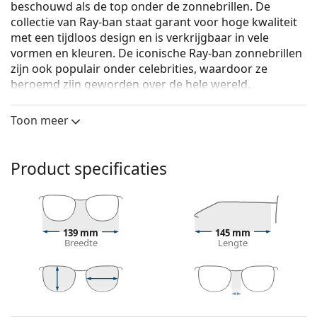
beschouwd als de top onder de zonnebrillen. De
collectie van Ray-ban staat garant voor hoge kwaliteit
met een tijdloos design en is verkrijgbaar in vele
vormen en kleuren. De iconische Ray-ban zonnebrillen
zijn ook populair onder celebrities, waardoor ze
beroemd zijn geworden over de hele wereld.
Ray-Ban Erika RB4171 639080 54
zijn unisex
Toon meer
zonnebrillen.
Bekijk, hoe deze zonnebril je staat met de Virtual Try-
On functie van Lentiamo.
Product specificaties
Zonnebril montuur
De bruine kleur van het montuur past perfect bij
een warme huidskleur en lichtbruin, zwart of
139 mm
145 mm
donkerblond haar.
Breedte
Lengte
Ronde zonnebrillen
zijn een perfecte keuze voor
mensen met een vierkant of ovaal gezicht.
Het montuur van de zonnebril is gemaakt van een
combinatie van metaal en plastic, wat hoge
44 mm
54 mm
18 mm
Glashoogte
Glasbreedte
Breedte brug