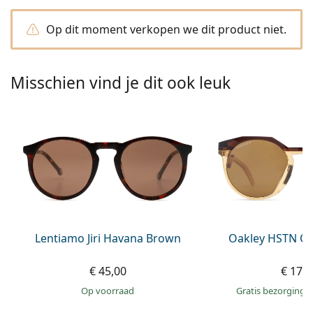
Persol
Op dit moment verkopen we dit product niet.
Prada
Alle merken
Misschien vind je dit ook leuk
Lentiamo Jiri Havana Brown
Oakley HSTN OO
€ 45,00
€ 174
op voorraad
Gratis bezorging