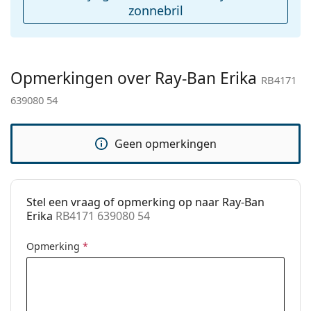
Geslacht:
Unisex
zonnebril
Categorie:
Zonnebrillen
Merk:
Ray-Ban
Opmerkingen over Ray-Ban Erika
Functie:
Fashion
RB4171
639080 54
Code:
RB4171 639080 54
Geen opmerkingen
Stel een vraag of opmerking op naar Ray-Ban
Erika
RB4171 639080 54
Opmerking
*