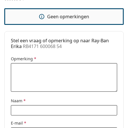
Code:
RB4171 600068 54
Voorschrift
Ja
Geen opmerkingen
beschikbaar:
Stel een vraag of opmerking op naar Ray-Ban
Erika
RB4171 600068 54
Opmerking
*
Naam
*
E-mail
*