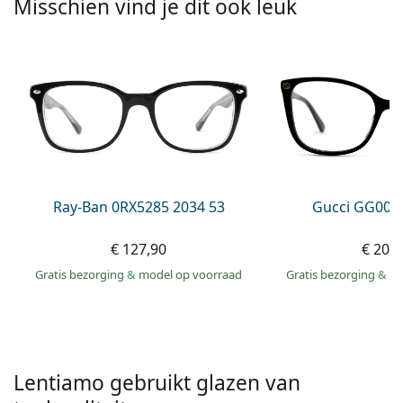
Misschien vind je dit ook leuk
Persol
Prada
Alle merken
Ray-Ban 0RX5285 2034 53
Gucci GG002
€ 127,90
€ 207
Gratis bezorging
&
model op voorraad
Gratis bezorging
&
mo
Lentiamo gebruikt glazen van