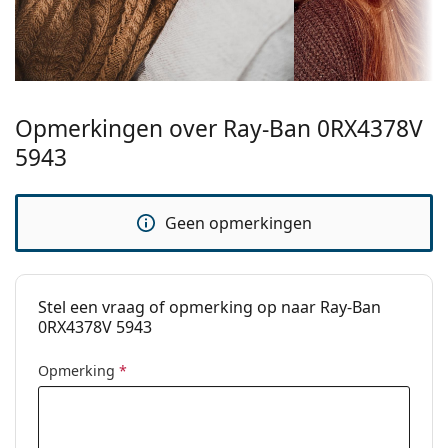
een doekje.
Categorie:
Brillen
Bekijk het volledige assortiment
brillen
voor meer
Merk:
Ray-Ban
stijlen of Bekijk onze
brillengids
als je hulp nodig hebt
bij het kiezen.
Het is een medisch hulpmiddel. Lees de instructies
Opmerkingen over Ray-Ban 0RX4378V
voor gebruik.
5943
Geen opmerkingen
Stel een vraag of opmerking op naar Ray-Ban
0RX4378V 5943
Opmerking
*