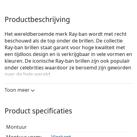
Productbeschrijving
Het wereldberoemde merk Ray-ban wordt met recht
beschouwd als de top onder de brillen. De collectie
Ray-ban brillen staat garant voor hoge kwaliteit met
een tijdloos design en is verkrijgbaar in vele vormen en
kleuren. De iconische Ray-ban brillen zijn ook populair
onder celebrities waardoor ze beroemd zijn geworden
over de hele wereld.
Ray-Ban 0RX4378V 5943
zijn dames brillen.
Toon meer
Bekijk, hoe deze bril je staat met de Virtual Try-On
functie van Lentiamo.
Product specificaties
Brilmontuur
Het transparante montuur past perfect bij zowel
montuur
koele als warme huidtinten en alle haarkleuren.
Vierkante brillen zijn een perfecte vorm voor