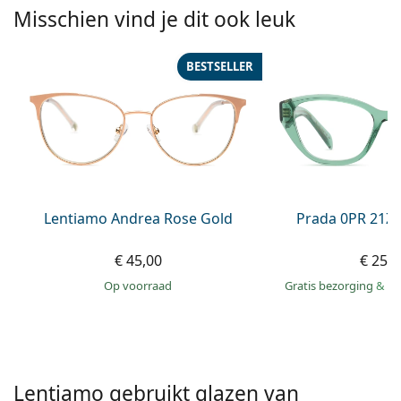
Persol
Misschien vind je dit ook leuk
Prada
BESTSELLER
Alle merken
Lentiamo Andrea Rose Gold
Prada 0PR 21Z
€ 45,00
€ 259
op voorraad
Gratis bezorging
&
mo
Lentiamo gebruikt glazen van