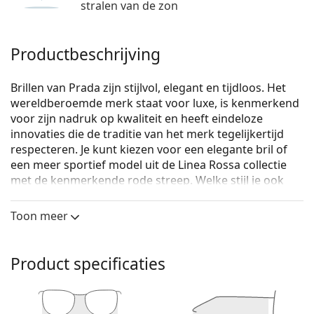
stralen van de zon
Productbeschrijving
Brillen van Prada zijn stijlvol, elegant en tijdloos. Het
wereldberoemde merk staat voor luxe, is kenmerkend
voor zijn nadruk op kwaliteit en heeft eindeloze
innovaties die de traditie van het merk tegelijkertijd
respecteren. Je kunt kiezen voor een elegante bril of
een meer sportief model uit de Linea Rossa collectie
met de kenmerkende rode streep. Welke stijl je ook
kiest, met een Prada bril zul je altijd uniek en
uitzonderlijk zijn.
Toon meer
Prada 0PR 21ZV 19Q1O1 53
zijn dames brillen.
Bekijk, hoe deze bril je staat met de Virtual Try-On
Product specificaties
functie van Lentiamo.
Brilmontuur