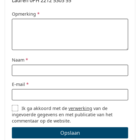
Lauren 0PH 2212 5303 55
Geslacht:
Mannen
Categorie:
Brillen
Opmerking
*
Merk:
Polo Ralph Lauren
Code:
0PH2212 5303 55
Naam
*
E-mail
*
Ik ga akkoord met de
verwerking
van de
ingevoerde gegevens en met publicatie van het
commentaar op de website.
Opslaan