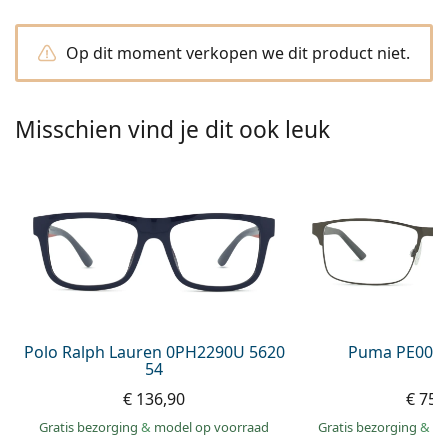
Persol
Prada
Op dit moment verkopen we dit product niet.
Alle merken
Misschien vind je dit ook leuk
Polo Ralph Lauren 0PH2290U 5620
Puma PE0027
54
€ 136,90
€ 75,
Gratis bezorging
&
model op voorraad
Gratis bezorging
&
mo