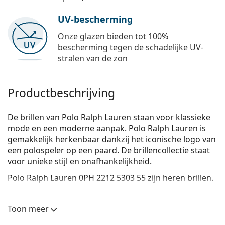
UV-bescherming
Onze glazen bieden tot 100%
bescherming tegen de schadelijke UV-
stralen van de zon
Productbeschrijving
De brillen van Polo Ralph Lauren staan voor klassieke
mode en een moderne aanpak. Polo Ralph Lauren is
gemakkelijk herkenbaar dankzij het iconische logo van
een polospeler op een paard. De brillencollectie staat
voor unieke stijl en onafhankelijkheid.
Polo Ralph Lauren 0PH 2212 5303 55
zijn heren brillen.
Bekijk, hoe deze bril je staat met de Virtual Try-On
functie van Lentiamo.
Toon meer
Brilmontuur