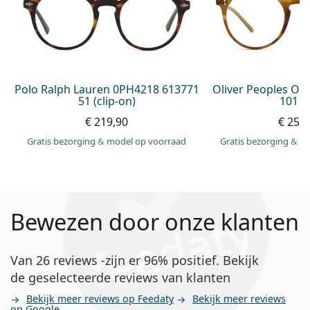
Polo Ralph Lauren 0PH4218 613771
Oliver Peoples O´
51 (clip-on)
1011 
€ 219,90
€ 259
Gratis bezorging
&
model op voorraad
Gratis bezorging
&
mo
Bewezen door onze klanten
Van 26 reviews -zijn er 96% positief. Bekijk
de geselecteerde reviews van klanten
Bekijk meer reviews op Feedaty
Bekijk meer reviews
op Google