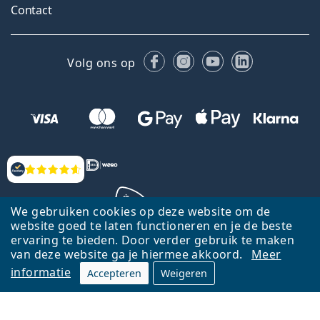
Contact
Facebook
Instagram
YouTube
LinkedIn
Volg ons op
Beoordelingen
We gebruiken cookies op deze website om de
website goed te laten functioneren en je de beste
ervaring te bieden. Door verder gebruik te maken
Terug naar de homepagina
Ga omhoog
van deze website ga je hiermee akkoord.
Meer
informatie
Accepteren
Weigeren
Lentiamo.nl is eigendom van en wordt beheerd door Lentiamo s.r.o.,
Tsjechië
Hier al 18 jaar voor jou.