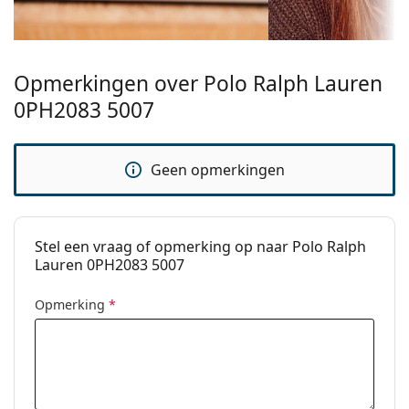
Categorie:
Brillen
Het is een medisch hulpmiddel. Lees de instructies
voor gebruik.
Merk:
Polo Ralph Lauren
Opmerkingen over Polo Ralph Lauren
0PH2083 5007
Geen opmerkingen
Stel een vraag of opmerking op naar Polo Ralph
Lauren 0PH2083 5007
Opmerking
*