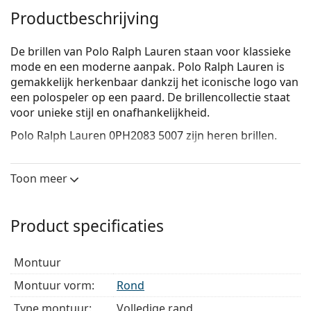
Productbeschrijving
De brillen van Polo Ralph Lauren staan voor klassieke
mode en een moderne aanpak. Polo Ralph Lauren is
gemakkelijk herkenbaar dankzij het iconische logo van
een polospeler op een paard. De brillencollectie staat
voor unieke stijl en onafhankelijkheid.
Polo Ralph Lauren 0PH2083 5007
zijn heren brillen.
Bekijk, hoe deze bril je staat met de Virtual Try-On
functie van Lentiamo.
Toon meer
Brilmontuur
De bruine kleur van het montuur past perfect bij
Product specificaties
een warme huidskleur en lichtbruin, zwart of
donkerblond haar.
montuur
Ronde brillen zijn een perfecte keuze voor mensen
met een vierkant of ovaal gezicht.
Montuur vorm:
Rond
Het montuur van de brillen is gemaakt van acetaat,
Type montuur:
Volledige rand