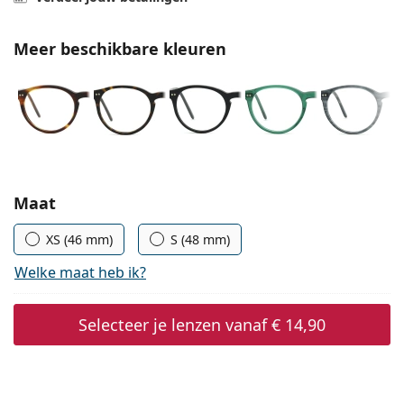
Persol
Prada
Meer beschikbare kleuren
Alle merken
Kies parameters:
Maat
XS (46 mm)
S (48 mm)
Welke maat heb ik?
Selecteer je lenzen vanaf
€ 14,90