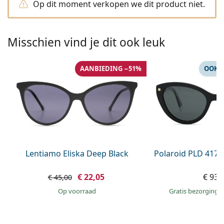
Op dit moment verkopen we dit product niet.
Persol
Prada
Misschien vind je dit ook leuk
Alle merken
AANBIEDING −51%
OOK 
Lentiamo Eliska Deep Black
Polaroid PLD 4175
€ 22,05
€ 93,
€ 45,00
op voorraad
Gratis bezorging