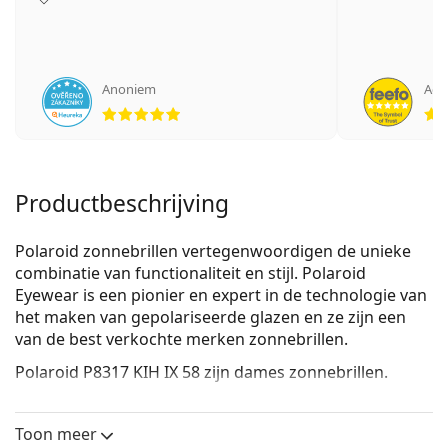
Anoniem
Adri
Beoordeling 5 van 5
Productbeschrijving
Polaroid zonnebrillen vertegenwoordigen de unieke
combinatie van functionaliteit en stijl. Polaroid
Eyewear is een pionier en expert in de technologie van
het maken van gepolariseerde glazen en ze zijn een
van de best verkochte merken zonnebrillen.
Polaroid P8317 KIH IX 58
zijn dames zonnebrillen.
Bekijk, hoe deze zonnebril je staat met de Virtual Try-
On functie van Lentiamo.
Toon meer