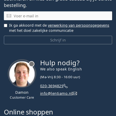
bestelling.
E-mail
Ik ga akkoord met de
verwerking van persoonsgegevens
met het doel zakelijke communicatie
Schrijf in
Hulp nodig?
We also speak English
(Ma-Vrij 8:30 - 16:00 uur)
020-3694829
Damon
info@lentiamo.nl
Customer Care
Online shoppen