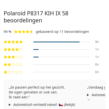
Polaroid
P8317 KIH IX 58
beoordelingen
94 %
gebaseerd op 11 beoordelingen
9×
1×
1×
0×
0×
Ze passen perfect op het gezicht.
Vandaag gee
De ogen genieten er ook van.
Automatisc
Ik raad aan.
Automatisch vertaald vanuit
(
bekijk
)