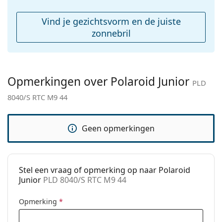
Reinigingsdoekje:
Ja
Overig
Vind je gezichtsvorm en de juiste
Geslacht:
Kinderen
zonnebril
Categorie:
Zonnebrillen
Merk:
Polaroid
Opmerkingen over Polaroid Junior
Functie:
Fashion
PLD
8040/S RTC M9 44
Code:
PLD 8040/S RTC M9 44
Geen opmerkingen
Stel een vraag of opmerking op naar Polaroid
Junior
PLD 8040/S RTC M9 44
Opmerking
*