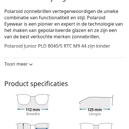
Polaroid zonnebrillen vertegenwoordigen de unieke
combinatie van functionaliteit en stijl. Polaroid
Eyewear is een pionier en expert in de technologie van
het maken van gepolariseerde glazen en ze zijn een
van de best verkochte merken zonnebrillen.
Polaroid Junior PLD 8040/S RTC M9 44
zijn kinder
zonnebrillen.
Bekijk, hoe deze zonnebril je staat met de Virtual Try-
Toon meer
On functie van Lentiamo.
Zonnebril montuur
Product specificaties
De blauwe kleur van het montuur past perfect bij
een koele huidskleur en lichtbruin, zwart of
lichtblond haar.
Ronde zonnebrillen
zijn een perfecte keuze voor
112 mm
125 mm
mensen met een vierkant of ovaal gezicht.
Breedte
Lengte
Het montuur van de zonnebril is gemaakt van
hoogwaardig plastic, dat grote duurzaamheid en