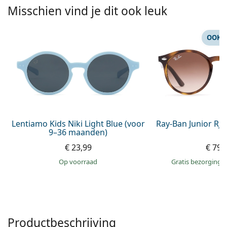
Persol
Misschien vind je dit ook leuk
Prada
OOK 
Alle merken
Lentiamo Kids Niki Light Blue (voor
Ray-Ban Junior RJ
9–36 maanden)
€ 23,99
€ 79,
op voorraad
Gratis bezorging
Productbeschrijving