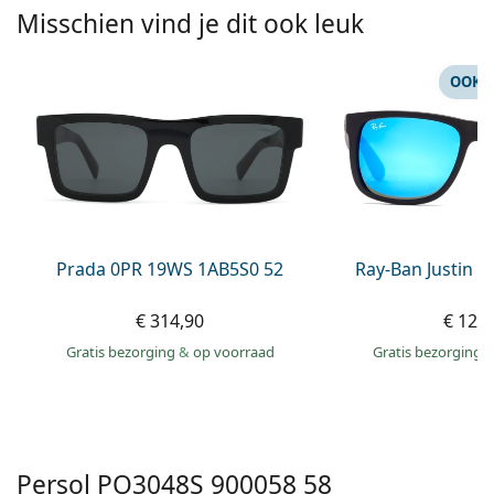
Persol
Misschien vind je dit ook leuk
Prada
OOK 
Alle merken
Prada 0PR 19WS 1AB5S0 52
Ray-Ban Justin 
€ 314,90
€ 129
Gratis bezorging
&
op voorraad
Gratis bezorging
Persol
PO3048S 900058 58