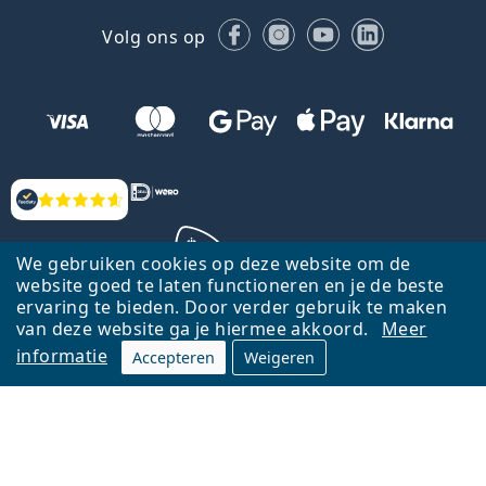
Facebook
Instagram
YouTube
LinkedIn
Volg ons op
Beoordelingen
We gebruiken cookies op deze website om de
website goed te laten functioneren en je de beste
ervaring te bieden. Door verder gebruik te maken
Terug naar de homepagina
Ga omhoog
van deze website ga je hiermee akkoord.
Meer
informatie
Accepteren
Weigeren
Lentiamo.nl is eigendom van en wordt beheerd door Lentiamo s.r.o.,
Tsjechië
Hier al 18 jaar voor jou.