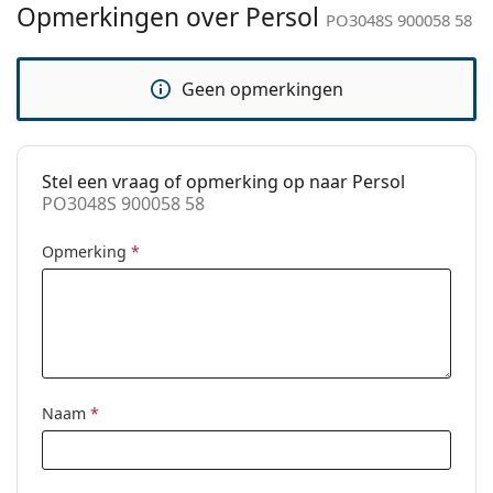
Opmerkingen over Persol
Functie:
Fashion
PO3048S 900058 58
Code:
PO3048S 900058 58
Geen opmerkingen
Voorschrift
No
beschikbaar:
Stel een vraag of opmerking op naar Persol
PO3048S 900058 58
Opmerking
*
Naam
*